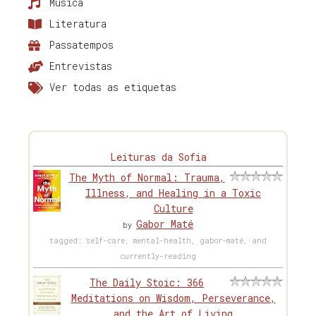
Música
Literatura
Passatempos
Entrevistas
Ver todas as etiquetas
Leituras da Sofia
The Myth of Normal: Trauma,
Illness, and Healing in a Toxic
Culture
Gabor Maté
by
tagged: self-care, mental-health, gabor-maté, and
currently-reading
The Daily Stoic: 366
Meditations on Wisdom, Perseverance,
and the Art of Living