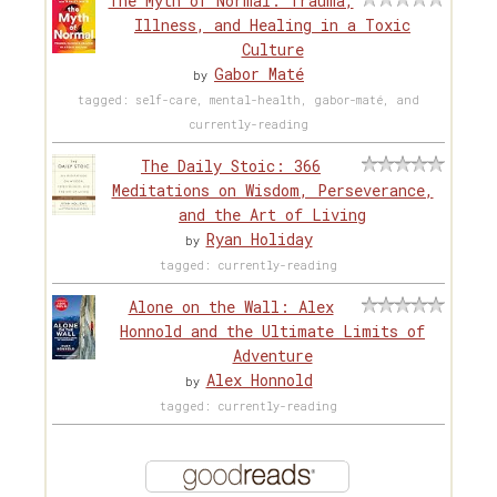
The Myth of Normal: Trauma,
Illness, and Healing in a Toxic
Culture
Gabor Maté
by
tagged: self-care, mental-health, gabor-maté, and
currently-reading
The Daily Stoic: 366
Meditations on Wisdom, Perseverance,
and the Art of Living
Ryan Holiday
by
tagged: currently-reading
Alone on the Wall: Alex
Honnold and the Ultimate Limits of
Adventure
Alex Honnold
by
tagged: currently-reading