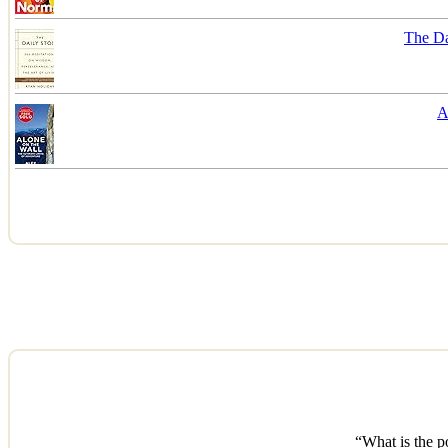
The Da
A
“What is the p