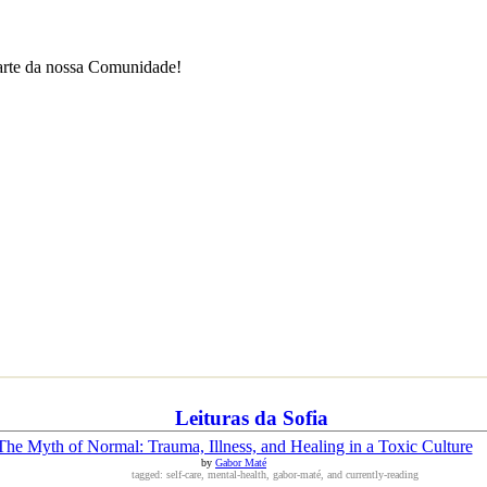
parte da nossa Comunidade!
Leituras da Sofia
The Myth of Normal: Trauma, Illness, and Healing in a Toxic Culture
by
Gabor Maté
tagged: self-care, mental-health, gabor-maté, and currently-reading