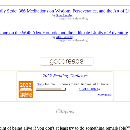
ily Stoic: 366 Meditations on Wisdom, Perseverance, and the Art of Li
by
Ryan Holiday
tagged: currently-reading
lone on the Wall: Alex Honnold and the Ultimate Limits of Adventure
by
Alex Honnold
tagged: currently-reading
2022 Reading Challenge
Sofia
has read 13 books toward her goal of 15 books.
13 of 15 (86%)
view books
Citações
oint of being alive if you don't at least try to do something remarkable