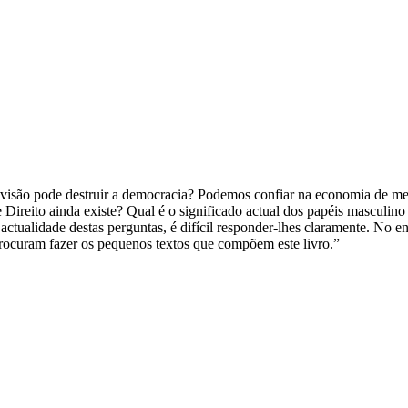
evisão pode destruir a democracia? Podemos confiar na economia de me
e Direito ainda existe? Qual é o significado actual dos papéis masculin
tualidade destas perguntas, é difícil responder-lhes claramente. No e
rocuram fazer os pequenos textos que compõem este livro.”