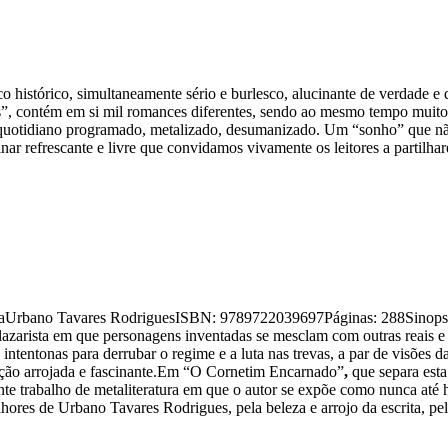
co histórico, simultaneamente sério e burlesco, alucinante de verdade e d
as”, contém em si mil romances diferentes, sendo ao mesmo tempo muit
uotidiano programado, metalizado, desumanizado. Um “sonho” que não se
r refrescante e livre que convidamos vivamente os leitores a partilha
a
Urbano Tavares RodriguesISBN: 9789722039697Páginas: 288Sinopse:
 salazarista em que personagens inventadas se mesclam com outras reais 
tentonas para derrubar o regime e a luta nas trevas, a par de visões da
icção arrojada e fascinante.Em “O Cornetim Encarnado”
,
que separa esta 
e trabalho de metaliteratura em que o autor se expõe como nunca até h
es de Urbano Tavares Rodrigues, pela beleza e arrojo da escrita, pelo