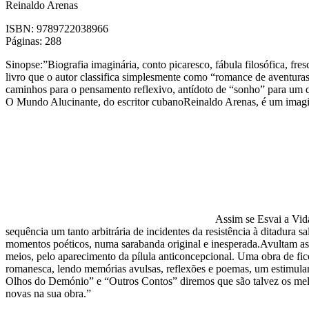
Reinaldo Arenas
ISBN:
9789722038966
Páginas
: 288
Sinopse:”Biografia imaginária, conto picaresco, fábula filosófica, fres
livro que o autor classifica simplesmente como “romance de aventur
caminhos para o pensamento reflexivo, antídoto de “sonho” para um q
O Mundo Alucinante, do escritor cubanoReinaldo Arenas, é um imagina
Assim se Esvai a Vid
sequência um tanto arbitrária de incidentes da resistência à ditadura
momentos poéticos, numa sarabanda original e inesperada.Avultam as in
meios, pelo aparecimento da pílula anticoncepcional. Uma obra de f
romanesca, lendo memórias avulsas, reflexões e poemas, um estimulant
Olhos do Demónio” e “Outros Contos” diremos que são talvez os melhor
novas na sua obra.”