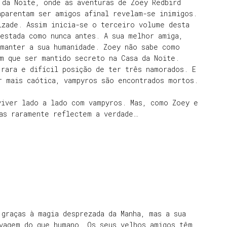
 da Noite, onde as aventuras de Zoey Redbird
aparentam ser amigos afinal revelam-se inimigos.
izade. Assim inicia-se o terceiro volume desta
estada como nunca antes. A sua melhor amiga,
 manter a sua humanidade. Zoey não sabe como
m que ser mantido secreto na Casa da Noite.
rara e difícil posição de ter três namorados. E
r mais caótica, vampyros são encontrados mortos.
viver lado a lado com vampyros. Mas, como Zoey e
ias raramente reflectem a verdade…
 graças à magia desprezada da Manha, mas a sua
lvagem do que humano. Os seus velhos amigos têm