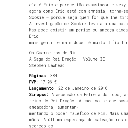
ele é Eric e parece tão assustador e sexy
agora como Eric está com amnésia, torna-s
Sookie – porque seja quem for que lhe tir
A investigação de Sookie leva-a a uma bata
Mas pode existir um perigo ou ameaça aind
Eric
mais gentil e mais doce… é muito difícil r
Os Guerreiros de Nin
A Saga do Rei Dragão – Volume II
Stephen Lawhead
Páginas
: 384
PVP
: 17,96 €
Lançamento
: 22 de Janeiro de 2010
Sinopse:
A ascensão da Estrela do Lobo, ar
reino do Rei Dragão. A cada noite que pass
ameaçadora, aumentan-
mentando o poder maléfico de Nin. Mais um
mãos. A última esperança de salvação resid
segredo do