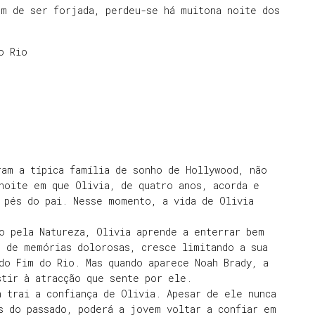
em de ser forjada, perdeu-se há muitona noite dos
o Rio
ram a típica família de sonho de Hollywood, não
noite em que Olivia, de quatro anos, acorda e
 pés do pai. Nesse momento, a vida de Olivia
o pela Natureza, Olivia aprende a enterrar bem
e de memórias dolorosas, cresce limitando a sua
do Fim do Rio. Mas quando aparece Noah Brady, a
stir à atracção que sente por ele.
 trai a confiança de Olivia. Apesar de ele nunca
s do passado, poderá a jovem voltar a confiar em