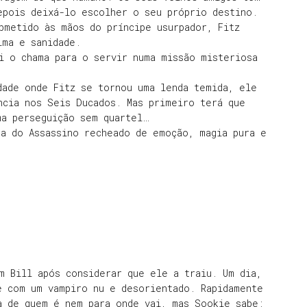
epois deixá-lo escolher o seu próprio destino.
bmetido às mãos do príncipe usurpador, Fitz
lma e sanidade.
i o chama para o servir numa missão misteriosa
dade onde Fitz se tornou uma lenda temida, ele
ncia nos Seis Ducados. Mas primeiro terá que
ma perseguição sem quartel…
ga do Assassino recheado de emoção, magia pura e
 Bill após considerar que ele a traiu. Um dia,
e com um vampiro nu e desorientado. Rapidamente
a de quem é nem para onde vai, mas Sookie sabe: