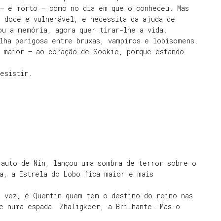
 – e morto – como no dia em que o conheceu. Mas
e doce e vulnerável, e necessita da ajuda de
ou a memória, agora quer tirar-lhe a vida.
lha perigosa entre bruxas, vampiros e lobisomens.
a maior – ao coração de Sookie, porque estando
esistir.
auto de Nin, lançou uma sombra de terror sobre o
a, a Estrela do Lobo fica maior e mais
a vez, é Quentin quem tem o destino do reino nas
e numa espada: Zhaligkeer, a Brilhante. Mas o