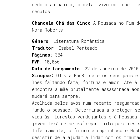
redo «lanthanil», o metal vivo com quem t
séculos…
Chancela Chá das Cinco
A Pousada no Fim d
Nora Roberts
Género
: Literatura Romântica
Tradutor
: Isabel Penteado
Páginas
: 384
PVP
: 18,85€
Data de Lançamento
: 22 de Janeiro de 2010
Sinopse:
Olivia MacBride e os seus pais e
lhes faltando fama, fortuna e amor. Até à 
encontra a mãe brutalmente assassinada aos
mudará para sempre.
Acolhida pelos avós num recanto resguardad
fundo o passado. Determinada a proteger-s
vida às florestas verdejantes e à Pousada 
jovem terá de se esforçar muito para resi
Infelizmente, o futuro é caprichoso e Noah
desistir de a ajudar a lidar com os trauma