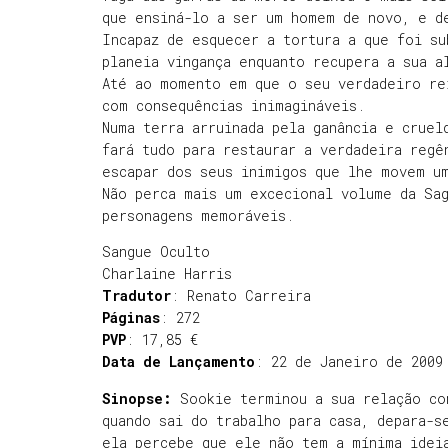
que ensiná-lo a ser um homem de novo, e d
Incapaz de esquecer a tortura a que foi su
planeia vingança enquanto recupera a sua a
Até ao momento em que o seu verdadeiro re
com consequências inimagináveis.
Numa terra arruinada pela ganância e cruel
fará tudo para restaurar a verdadeira regê
escapar dos seus inimigos que lhe movem u
Não perca mais um excecional volume da Sa
personagens memoráveis.
Sangue Oculto
Charlaine Harris
Tradutor
: Renato Carreira
Páginas
: 272
PVP
: 17,85 €
Data de Lançamento
: 22 de Janeiro de 2009
Sinopse:
Sookie terminou a sua relação com
quando sai do trabalho para casa, depara-s
ela percebe que ele não tem a mínima idei