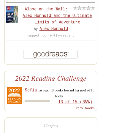
Alone on the Wall:
Alex Honnold and the Ultimate
Limits of Adventure
Alex Honnold
by
tagged: currently-reading
2022 Reading Challenge
Sofia
has read 13 books toward her goal of 15
books.
13 of 15 (86%)
view books
Citações