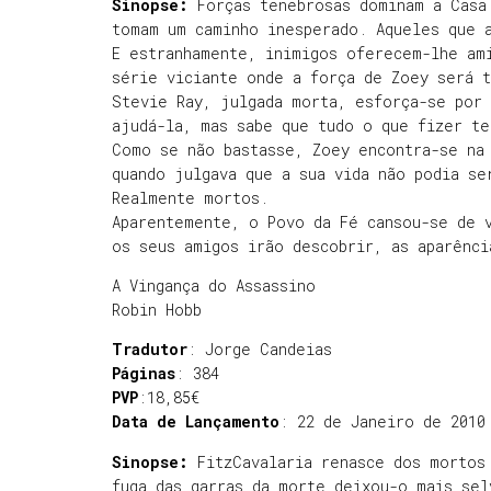
Sinopse:
Forças tenebrosas dominam a Casa
tomam um caminho inesperado. Aqueles que 
E estranhamente, inimigos oferecem-lhe am
série viciante onde a força de Zoey será t
Stevie Ray, julgada morta, esforça-se por
ajudá-la, mas sabe que tudo o que fizer te
Como se não bastasse, Zoey encontra-se na 
quando julgava que a sua vida não podia se
Realmente mortos.
Aparentemente, o Povo da Fé cansou-se de 
os seus amigos irão descobrir, as aparênc
A Vingança do Assassino
Robin Hobb
Tradutor
: Jorge Candeias
Páginas
: 384
PVP
:18,85€
Data de Lançamento
: 22 de Janeiro de 2010
Sinopse:
FitzCavalaria renasce dos mortos
fuga das garras da morte deixou-o mais se