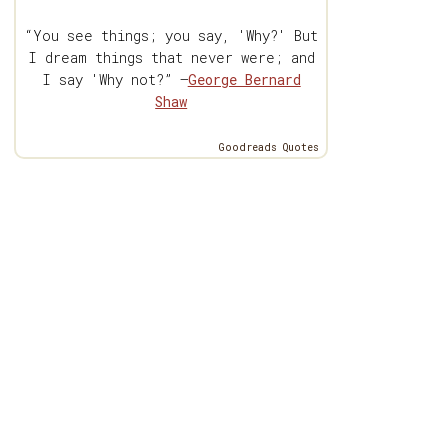
“You see things; you say, 'Why?' But
I dream things that never were; and
I say 'Why not?” —
George Bernard
Shaw
Goodreads Quotes