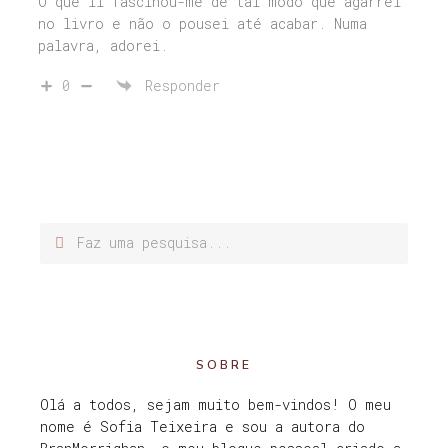
O que li fascinou-me de tal modo que agarrei
no livro e não o pousei até acabar. Numa
palavra, adorei.
0
Responder
SOBRE
Olá a todos, sejam muito bem-vindos! O meu
nome é Sofia Teixeira e sou a autora do