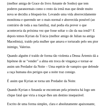
(melhor amiga de Grace do livro Amante de Sonho) que tem
poderes paranormais como o resto da irmã mas que desde muito
nova se decidiu a bloqueá-los. Levando uma vida aborrecidamente
monótona e querendo ser o mais normal e aborrecida possível (ao
contrário de toda a sua família), mal podia ela prever o que
aconteceria da próxima vez que fosse soltar o cão da sua irmã!! E
depois temos Kyrian da Trácia (melhor amigo de Julian na antiga
Macedónia), traído pela mulher que amava e torturado pelo seu pior
inimigo, Valerius.
Quando alguém é traído de forma tão violenta a Deusa Ártemis dá a
hipótese de se “vender” a alma em troca de vingança e tornar-se
assim um Perdador da Noite – Uma espécie de vampiro que defende
a raça humana dos perigos que a noite traz consigo.
É assim que Kyrian se torna um Predador da Noite.
Quando Kyrian e Amanda se encontram pela primeira há logo um
clique fatal que viria a traçar-lhes um destino inseparável.
Escrito de uma forma simples, clara e absolutamente apaixonante,