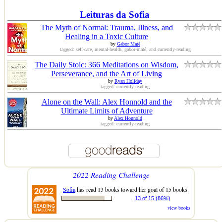
Leituras da Sofia
The Myth of Normal: Trauma, Illness, and
Healing in a Toxic Culture
by
Gabor Maté
tagged: self-care, mental-health, gabor-maté, and currently-reading
The Daily Stoic: 366 Meditations on Wisdom,
Perseverance, and the Art of Living
by
Ryan Holiday
tagged: currently-reading
Alone on the Wall: Alex Honnold and the
Ultimate Limits of Adventure
by
Alex Honnold
tagged: currently-reading
2022 Reading Challenge
Sofia
has read 13 books toward her goal of 15 books.
13 of 15 (86%)
view books