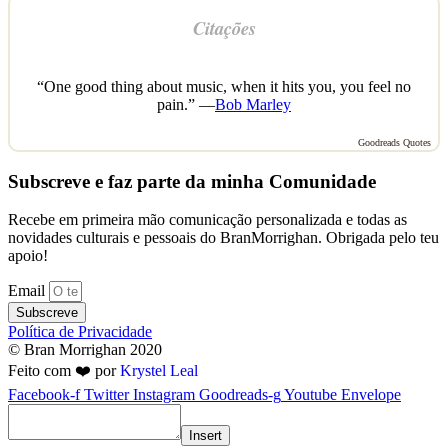
Citações
“One good thing about music, when it hits you, you feel no
pain.” —
Bob Marley
Goodreads Quotes
Subscreve e faz parte da minha Comunidade
Recebe em primeira mão comunicação personalizada e todas as
novidades culturais e pessoais do BranMorrighan. Obrigada pelo teu
apoio!
Email
Subscreve
Política de Privacidade
© Bran Morrighan 2020
Feito com ❤️ por
Krystel Leal
Facebook-f
Twitter
Instagram
Goodreads-g
Youtube
Envelope
Insert