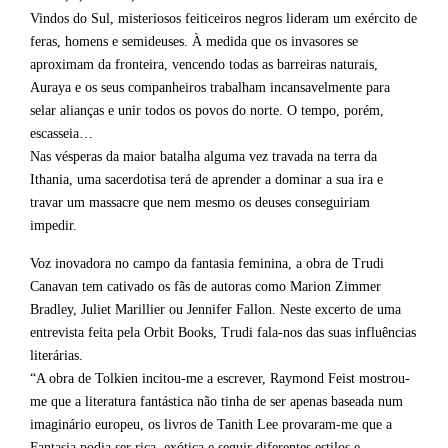
Vindos do Sul, misteriosos feiticeiros negros lideram um exército de
feras, homens e semideuses. À medida que os invasores se
aproximam da fronteira, vencendo todas as barreiras naturais,
Auraya e os seus companheiros trabalham incansavelmente para
selar alianças e unir todos os povos do norte. O tempo, porém,
escasseia…
Nas vésperas da maior batalha alguma vez travada na terra da
Ithania, uma sacerdotisa terá de aprender a dominar a sua ira e
travar um massacre que nem mesmo os deuses conseguiriam
impedir.
Voz inovadora no campo da fantasia feminina, a obra de Trudi
Canavan tem cativado os fãs de autoras como Marion Zimmer
Bradley, Juliet Marillier ou Jennifer Fallon. Neste excerto de uma
entrevista feita pela Orbit Books, Trudi fala-nos das suas influências
literárias.
“A obra de Tolkien incitou-me a escrever, Raymond Feist mostrou-
me que a literatura fantástica não tinha de ser apenas baseada num
imaginário europeu, os livros de Tanith Lee provaram-me que a
Fantasia podia ser rica, exótica e seguir diferentes estilos e