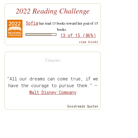
2022 Reading Challenge
Sofia
has read 13 books toward her goal of 15
books.
13 of 15 (86%)
view books
Citações
“All our dreams can come true, if we
have the courage to pursue them.” —
Walt Disney Company
Goodreads Quotes