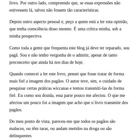
livro. Por outro lado, compreendo que, se essas expressões não
estivessem lá, talvez não fossem tão características.
Depois outro aspecto pessoal e, peço a quem está a ler esta opinião,
que tenha consciência disso mesmo. É uma crítica minha, sob a
minha prespectiva.
Como toda a gente que frequenta este blog já deve ter reparado, sou
pagã. Sou e não tenho vergonha de o admitir, apesar de tanto
preconceito que ainda há nos dias de hoje.
Quando comecei a ler este livro, pensei que fosse tratar de forma
mais fiel a imagem dos pagãos. O autor teve, sim, o cuidado de
pesquisar certas práticas wiccanas e tentou transmiti-las de forma
fiel. Eu como sou druida, essa parte pouco me afectou. O que me
afectou um pouco foi a imagem que acho que o livro transmite dos
pagãos.
Do meu ponto de vista, pareceu-me que todos os pagãos são
malucos, ou têm taras, ou andam metidos na droga ou são
delinquentes.