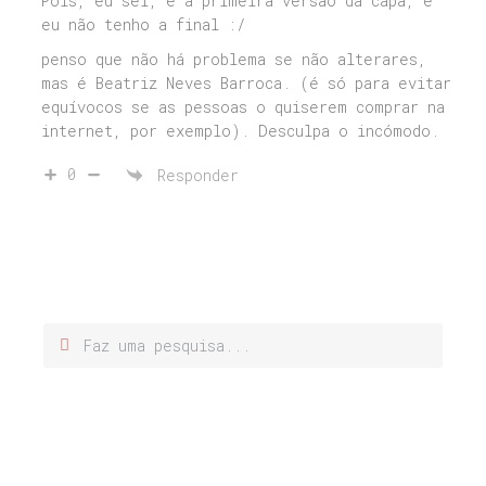
Pois, eu sei, é a primeira versão da capa, e
eu não tenho a final :/
penso que não há problema se não alterares,
mas é Beatriz Neves Barroca. (é só para evitar
equívocos se as pessoas o quiserem comprar na
internet, por exemplo). Desculpa o incómodo.
0
Responder