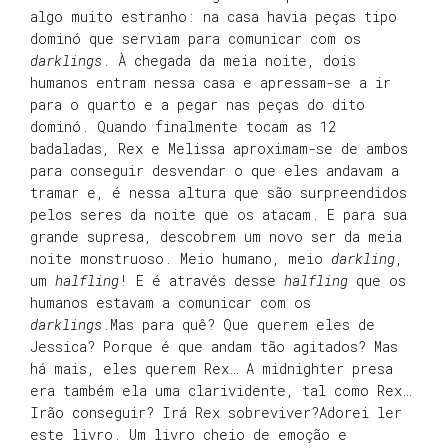
algo muito estranho: na casa havia peças tipo
dominó que serviam para comunicar com os
darklings
. À chegada da meia noite, dois
humanos entram nessa casa e apressam-se a ir
para o quarto e a pegar nas peças do dito
dominó. Quando finalmente tocam as 12
badaladas, Rex e Melissa aproximam-se de ambos
para conseguir desvendar o que eles andavam a
tramar e, é nessa altura que são surpreendidos
pelos seres da noite que os atacam. E para sua
grande supresa, descobrem um novo ser da meia
noite monstruoso. Meio humano, meio
darkling
,
um
halfling
! E é através desse
halfling
que os
humanos estavam a comunicar com os
darklings
.Mas para quê? Que querem eles de
Jessica? Porque é que andam tão agitados? Mas
há mais, eles querem Rex… A midnighter presa
era também ela uma clarividente, tal como Rex…
Irão conseguir? Irá Rex sobreviver?Adorei ler
este livro. Um livro cheio de emoção e