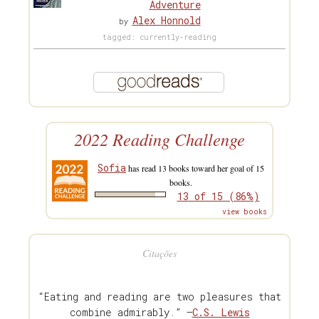
Adventure
Alex Honnold
by
tagged: currently-reading
2022 Reading Challenge
Sofia
has read 13 books toward her goal of 15
books.
13 of 15 (86%)
view books
Citações
“Eating and reading are two pleasures that
combine admirably.” —
C.S. Lewis