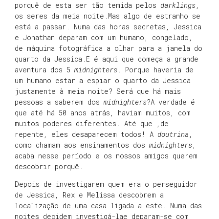
porquê de esta ser tão temida pelos
darklings
,
os seres da meia noite.Mas algo de estranho se
está a passar. Numa das horas secretas, Jessica
e Jonathan deparam com um humano, congelado,
de máquina fotográfica a olhar para a janela do
quarto da Jessica.E é aqui que começa a grande
aventura dos 5
midnighters
. Porque haveria de
um humano estar a espiar o quarto da Jessica
justamente à meia noite? Será que há mais
pessoas a saberem dos
midnighters
?A verdade é
que até há 50 anos atrás, haviam muitos, com
muitos poderes diferentes. Até que ,de
repente, eles desaparecem todos! A
doutrina
,
como chamam aos ensinamentos dos
midnighters
,
acaba nesse período e os nossos amigos querem
descobrir porquê.
Depois de investigarem quem era o perseguidor
de Jessica, Rex e Melissa descobrem a
localização de uma casa ligada a este. Numa das
noites decidem investigá-lae deparam-se com