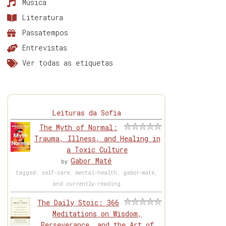
Música
Literatura
Passatempos
Entrevistas
Ver todas as etiquetas
Leituras da Sofia
The Myth of Normal:
Trauma, Illness, and Healing in
a Toxic Culture
Gabor Maté
by
tagged: self-care, mental-health, gabor-maté,
and currently-reading
The Daily Stoic: 366
Meditations on Wisdom,
Perseverance, and the Art of