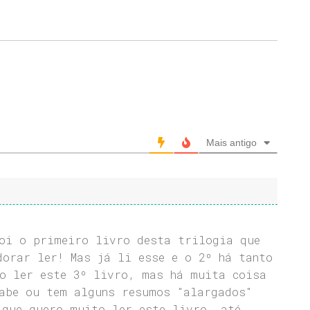
Mais antigo
oi o primeiro livro desta trilogia que
dorar ler! Mas já li esse e o 2º há tanto
o ler este 3º livro, mas há muita coisa
abe ou tem alguns resumos "alargados"
 que quero muito ler este livro, até