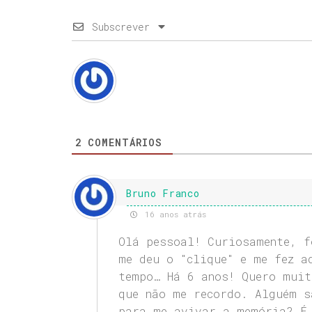
Subscrever
2
COMENTÁRIOS
Bruno Franco
16 anos atrás
Olá pessoal! Curiosamente, f
me deu o "clique" e me fez a
tempo… Há 6 anos! Quero muit
que não me recordo. Alguém s
para me avivar a memória? É