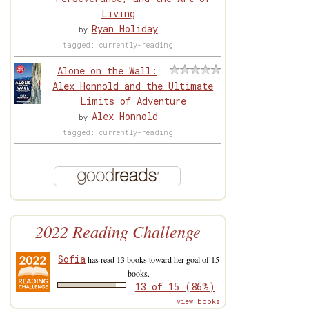
Living
Ryan Holiday
by
tagged: currently-reading
Alone on the Wall:
Alex Honnold and the Ultimate
Limits of Adventure
Alex Honnold
by
tagged: currently-reading
2022 Reading Challenge
Sofia
has read 13 books toward her goal of 15
books.
13 of 15 (86%)
view books