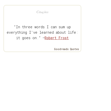
Citações
“In three words I can sum up
everything I've learned about life:
it goes on.” —
Robert Frost
Goodreads Quotes