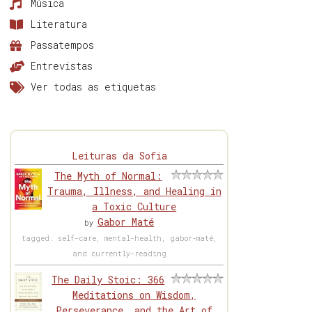
Música
Literatura
Passatempos
Entrevistas
Ver todas as etiquetas
Leituras da Sofia
The Myth of Normal:
Trauma, Illness, and Healing in
a Toxic Culture
Gabor Maté
by
tagged: self-care, mental-health, gabor-maté,
and currently-reading
The Daily Stoic: 366
Meditations on Wisdom,
Perseverance, and the Art of