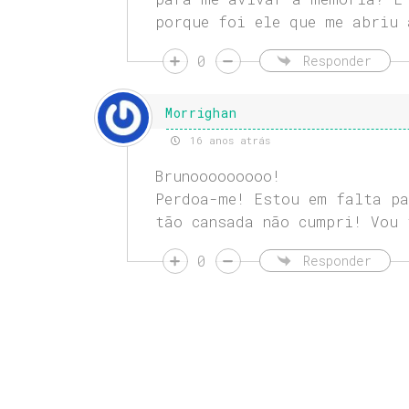
porque foi ele que me abriu 
0
Responder
Morrighan
16 anos atrás
Brunooooooooo!
Perdoa-me! Estou em falta pa
tão cansada não cumpri! Vou 
0
Responder