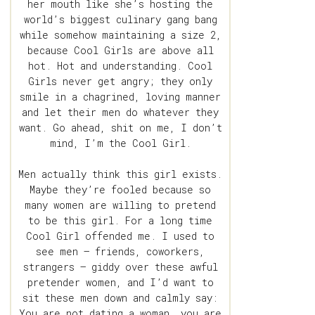
her mouth like she’s hosting the
world’s biggest culinary gang bang
while somehow maintaining a size 2,
because Cool Girls are above all
hot. Hot and understanding. Cool
Girls never get angry; they only
smile in a chagrined, loving manner
and let their men do whatever they
want. Go ahead, shit on me, I don’t
mind, I’m the Cool Girl.
Men actually think this girl exists.
Maybe they’re fooled because so
many women are willing to pretend
to be this girl. For a long time
Cool Girl offended me. I used to
see men – friends, coworkers,
strangers – giddy over these awful
pretender women, and I’d want to
sit these men down and calmly say:
You are not dating a woman, you are