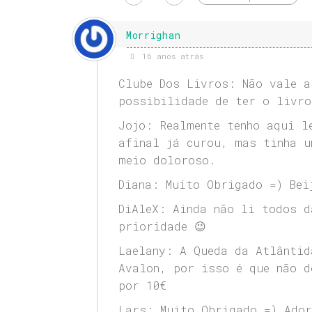
Morrighan
16 anos atrás
Clube Dos Livros: Não vale a
possibilidade de ter o livro
Jojo: Realmente tenho aqui l
afinal já curou, mas tinha u
meio doloroso.
Diana: Muito Obrigado =) Bei
DiAleX: Ainda não li todos d
prioridade 😉
Laelany: A Queda da Atlântid
Avalon, por isso é que não d
por 10€
Lars: Muito Obrigado =) Ador