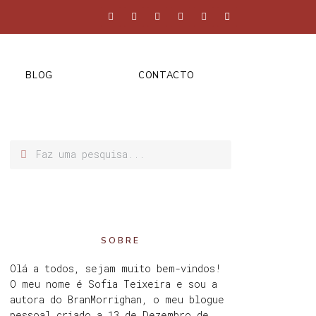
BLOG
CONTACTO
SOBRE
Olá a todos, sejam muito bem-vindos!
O meu nome é Sofia Teixeira e sou a
autora do BranMorrighan, o meu blogue
pessoal criado a 13 de Dezembro de