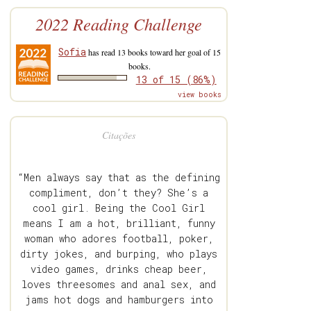
2022 Reading Challenge
Sofia
has read 13 books toward her goal of 15
books.
13 of 15 (86%)
view books
Citações
“Men always say that as the defining
compliment, don’t they? She’s a
cool girl. Being the Cool Girl
means I am a hot, brilliant, funny
woman who adores football, poker,
dirty jokes, and burping, who plays
video games, drinks cheap beer,
loves threesomes and anal sex, and
jams hot dogs and hamburgers into