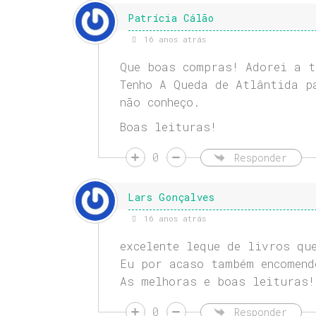
Patrícia Cálão
16 anos atrás
Que boas compras! Adorei a t
Tenho A Queda de Atlântida p
não conheço.
Boas leituras!
0
Responder
Lars Gonçalves
16 anos atrás
excelente leque de livros qu
Eu por acaso também encomend
As melhoras e boas leituras!
0
Responder