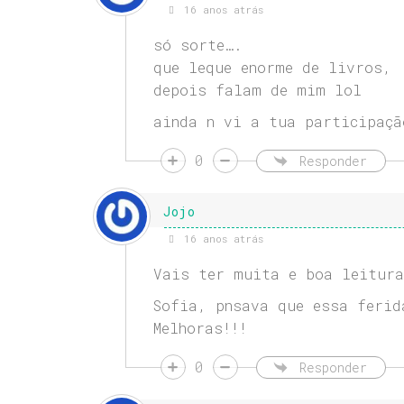
16 anos atrás
só sorte….
que leque enorme de livros,
depois falam de mim lol
ainda n vi a tua participaçã
0
Responder
Jojo
16 anos atrás
Vais ter muita e boa leitura
Sofia, pnsava que essa ferid
Melhoras!!!
0
Responder