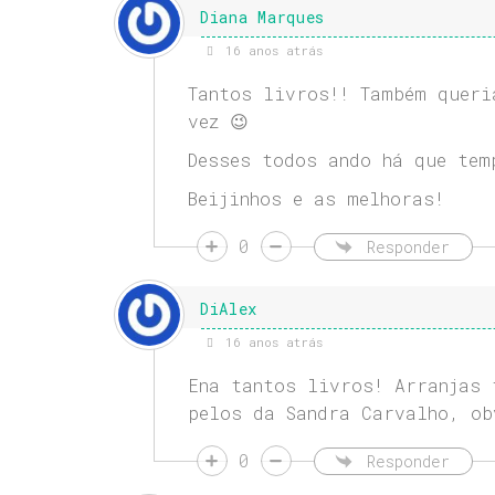
Diana Marques
16 anos atrás
Tantos livros!! Também queri
vez 😉
Desses todos ando há que tem
Beijinhos e as melhoras!
0
Responder
DiAlex
16 anos atrás
Ena tantos livros! Arranjas 
pelos da Sandra Carvalho, ob
0
Responder