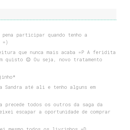
 pena participar quando tenho a
 =)
eitura que nunca mais acaba =P A feridita
m quisto 😐 Ou seja, novo tratamento
jinho*
a Sandra até ali e tenho alguns em
a precede todos os outros da saga da
eixei escapar a oportunidade de comprar
ei mesmo todos os livrinhos =D