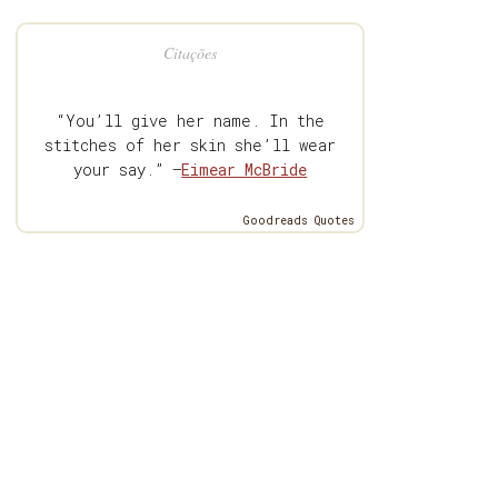
Citações
“You’ll give her name. In the
stitches of her skin she’ll wear
your say.” —
Eimear McBride
Goodreads Quotes