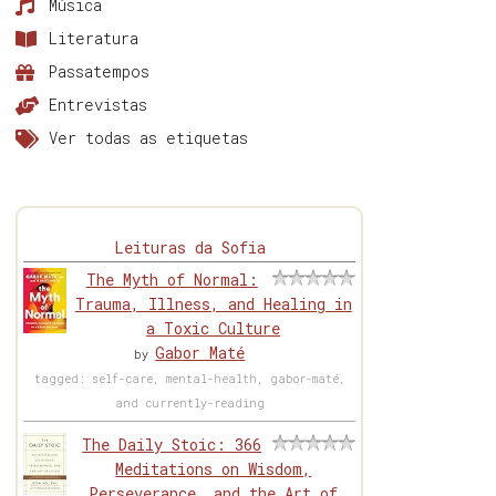
Música
Literatura
Passatempos
Entrevistas
Ver todas as etiquetas
Leituras da Sofia
The Myth of Normal:
Trauma, Illness, and Healing in
a Toxic Culture
Gabor Maté
by
tagged: self-care, mental-health, gabor-maté,
and currently-reading
The Daily Stoic: 366
Meditations on Wisdom,
Perseverance, and the Art of