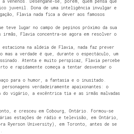
a a venenos. Desengane-se, porém, quem pensa que
ico juvenil. Dona de uma inteligência invulgar e
gação, Flavia nada fica a dever aos famosos
ue teve lugar no campo de pepinos próximo da sua
s irmãs, Flavia concentra-se agora em resolver o
 estaciona na aldeia de Flavia, nada faz prever
co mas a verdade é que, durante o espectáculo, um
ssinado. Atenta e muito perspicaz, Flavia percebe
erto e rapidamente começa a tentar desvendar o
aço para o humor, a fantasia e o inusitado.
e personagens verdadeiramente apaixonantes: o
 do vigário, a excêntrica tia e as irmãs malvadas
onto, e cresceu em Cobourg, Ontário. Formou-se
várias estações de rádio e televisão, em Ontário,
ora Ryerson University), em Toronto, antes de se
.