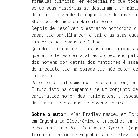
fórmulas químicas, em especial no que toc
se as suas histórias se destinam a um públ
de uma surpreendente capacidade de investi
Sherlock Holmes ou Hercule Poirot.
Depois de resolver o estranho homicídio q
casa, que partilha com o pai e as suas dua
mistério no Bosque de Gibbet.
Quando um grupo de artistas com marionetas
que a morte espreita atrás do pequeno pal
dos homens por detrás dos fantoches é assa
de imediato que há coisas que não batem c
mistério.
Pelo meio, tal como no livro anterior, esp
E tudo isto na companhia de um conjunto d
carismático homem das marionetes, a esposa
da Flavia, o cozinheiro coscuvilheiro…
Sobre o autor:
Alan Bradley nasceu em Tor
em Engenharia Electrónica e trabalhou em 
e no Instituto Politécnico de Ryerson (ag
tornar director de Engenharia de Televisão