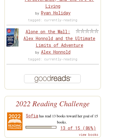
Living
Ryan Holiday
by
tagged: currently-reading
Alone on the Wall:
Alex Honnold and the Ultimate
Limits of Adventure
Alex Honnold
by
tagged: currently-reading
2022 Reading Challenge
Sofia
has read 13 books toward her goal of 15
books.
13 of 15 (86%)
view books