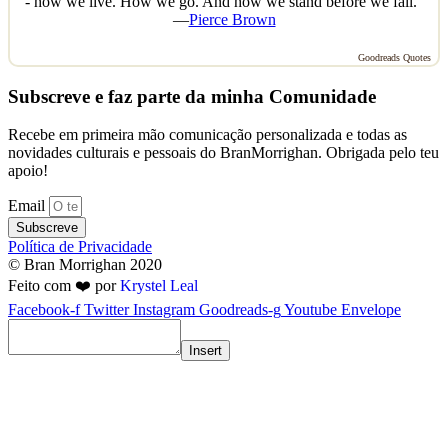
- how we live. How we go. And how we stand before we fall.”
—
Pierce Brown
Goodreads Quotes
Subscreve e faz parte da minha Comunidade
Recebe em primeira mão comunicação personalizada e todas as
novidades culturais e pessoais do BranMorrighan. Obrigada pelo teu
apoio!
Email
Subscreve
Política de Privacidade
© Bran Morrighan 2020
Feito com ❤️ por
Krystel Leal
Facebook-f
Twitter
Instagram
Goodreads-g
Youtube
Envelope
Insert