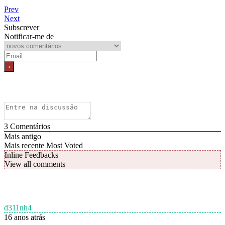
Prev
Next
Subscrever
Notificar-me de
3
Comentários
Mais antigo
Mais recente
Most Voted
Inline Feedbacks
View all comments
d311nh4
16 anos atrás