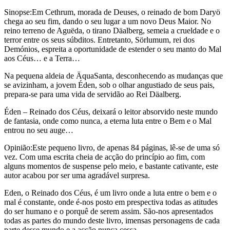
Sinopse:Em Cethrum, morada de Deuses, o reinado de bom Daryö
chega ao seu fim, dando o seu lugar a um novo Deus Maior. No
reino terreno de Aguëda, o tirano Däalberg, semeia a crueldade e o
terror entre os seus súbditos. Entretanto, Sörlumum, rei dos
Demónios, espreita a oportunidade de estender o seu manto do Mal
aos Céus… e a Terra…
Na pequena aldeia de ÄquaSanta, desconhecendo as mudanças que
se avizinham, a jovem Éden, sob o olhar angustiado de seus pais,
prepara-se para uma vida de servidão ao Rei Däalberg.
Éden – Reinado dos Céus, deixará o leitor absorvido neste mundo
de fantasia, onde como nunca, a eterna luta entre o Bem e o Mal
entrou no seu auge…
Opinião:Este pequeno livro, de apenas 84 páginas, lê-se de uma só
vez. Com uma escrita cheia de acção do princípio ao fim, com
alguns momentos de suspense pelo meio, e bastante cativante, este
autor acabou por ser uma agradável surpresa.
Eden, o Reinado dos Céus, é um livro onde a luta entre o bem e o
mal é constante, onde é-nos posto em prespectiva todas as atitudes
do ser humano e o porquê de serem assim. São-nos apresentados
todas as partes do mundo deste livro, imensas personagens de cada
parte desse mundo e a acção nunca cessa.