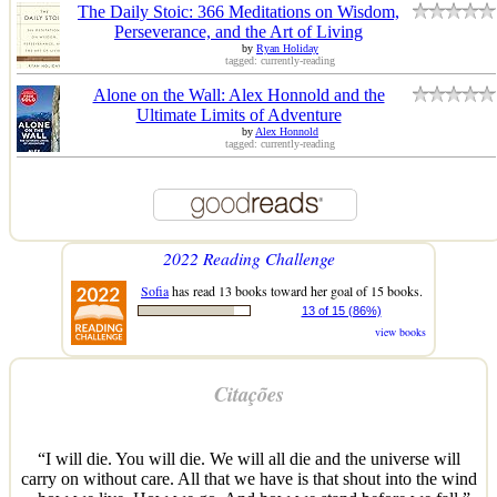
The Daily Stoic: 366 Meditations on Wisdom,
Perseverance, and the Art of Living
by
Ryan Holiday
tagged: currently-reading
Alone on the Wall: Alex Honnold and the
Ultimate Limits of Adventure
by
Alex Honnold
tagged: currently-reading
2022 Reading Challenge
Sofia
has read 13 books toward her goal of 15 books.
13 of 15 (86%)
view books
Citações
“I will die. You will die. We will all die and the universe will
carry on without care. All that we have is that shout into the wind