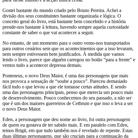
Gostei bastante do mundo criado pelo Bruno Pereira. Achei a
divisão dos seus constituintes bastante organizada e lógica. O
conceito geral do livro, está bastante bem concebido e a história
prende-nos bastante à leitura, havendo sempre aquela curiosidade
constante de saber o que vai acontecer a seguir.
No entanto, de um momento para o outro vemo-nos transportados
para outros cenários sem que os acontecimentos que a isso levaram,
nem sempre estivessem bem justificados. À medida que vamos
lendo o livro, parece que alguém carregou no botão “para a frente” e
vemos tudo a acontecer depressa demais.
Ponteneus, o novo Deus Maior, é uma das personagens que mais
nos provoca a sensação de “soube a pouco”. Pareceu demasiado
fácil tudo o que levou a que ele tomasse certas atitudes. E sendo
uma das personagens principais, penso que merecia um pouco mais
de desenvolvimento. Pouco conhecemos do seu passado, a não ser
que é um dos maiores guerreiros de Cethrum e que isso o leva a ser
o novo Deus Maior.
Eden, a personagem que deu nome ao livro, foi outra personagem
de quem eu gostava de ter sabido mais. E em paralelo com Eden,
temos Brigit, em que tudo também nos é revelado de repente. Estas
duas últimas personagens, que são cruciais para a continuação da