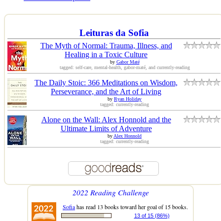
Leituras da Sofia
The Myth of Normal: Trauma, Illness, and
Healing in a Toxic Culture
by
Gabor Maté
tagged: self-care, mental-health, gabor-maté, and currently-reading
The Daily Stoic: 366 Meditations on Wisdom,
Perseverance, and the Art of Living
by
Ryan Holiday
tagged: currently-reading
Alone on the Wall: Alex Honnold and the
Ultimate Limits of Adventure
by
Alex Honnold
tagged: currently-reading
2022 Reading Challenge
Sofia
has read 13 books toward her goal of 15 books.
13 of 15 (86%)