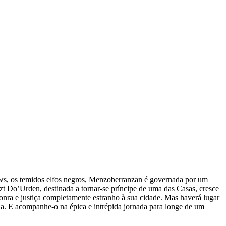
rows, os temi­dos elfos negros, Men­zo­ber­ran­zan é gover­nada por um
t Do’Urden, des­ti­nada a tornar-​se prín­cipe de uma das Casas, cresce
honra e jus­tiça com­ple­ta­mente estra­nho à sua cidade. Mas haverá lugar
­sia. E acompanhe-​o na épica e intré­pida jor­nada para longe de um