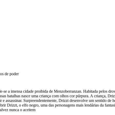
ogos de poder
onde-​se a imensa cidade proi­bida de Men­zo­ber­ran­zan. Habi­tada pelos d
sas bata­lhas nasce uma cri­ança com olhos cor púr­pura. A cri­ança, Drizz
r e assas­si­nar. Sur­pre­en­den­te­mente, Drizzt desen­volve um sen­tido de 
ir Drizzt, o elfo negro, uma das per­so­na­gens mais len­dá­rias da fan­ta
al­vez nunca o aceitem