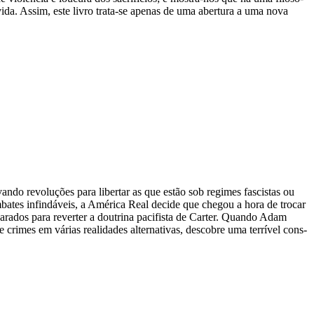
a vida. Assim, este livro trata-​se ape­nas de uma aber­tura a uma nova
vando revo­lu­ções para liber­tar as que estão sob regi­mes fas­cis­tas ou
a­tes infin­dá­veis, a Amé­rica Real decide que che­gou a hora de tro­car
pa­ra­dos para rever­ter a dou­trina paci­fista de Car­ter. Quando Adam
mes em várias rea­li­da­des alter­na­ti­vas, des­co­bre uma ter­rí­vel cons­