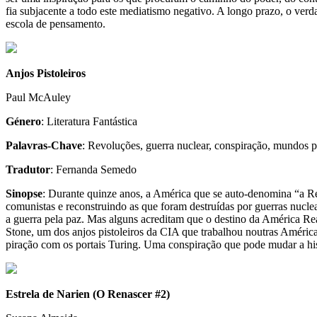
fia sub­ja­cente a todo este medi­a­tismo nega­tivo. A longo prazo, o ver­d
escola de pensamento.
Anjos Pistoleiros
Paul McAuley
Género
: Literatura Fantástica
Palavras-Chave
: Revoluções, guerra nuclear, conspiração, mundos par
Tradutor
: Fernanda Semedo
Sinopse
: Durante quinze anos, a Amé­rica que se auto-​denomina “a Real” ut
comu­nis­tas e recons­truindo as que foram des­truí­das por guer­ras nucl
a guerra pela paz. Mas alguns acre­di­tam que o des­tino da Amé­rica Real é
Stone, um dos anjos pis­to­lei­ros da CIA que tra­ba­lhou nou­tras Amé­ri­ca
pi­ra­ção com os por­tais Turing. Uma cons­pi­ra­ção que pode mudar a his
Estrela de Narien (O Renascer #2)