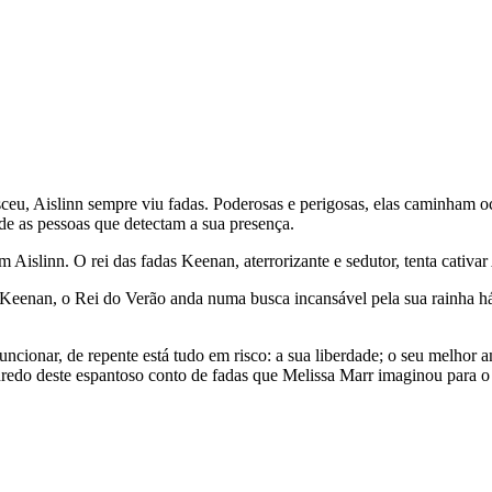
 Ais­linn sem­pre viu fadas. Pode­ro­sas e peri­go­sas, elas cami­nham ocul­
dade as pes­soas que detec­tam a sua pre­sença.
s­linn. O rei das fadas Kee­nan, ater­ro­ri­zante e sedu­tor, tenta cati­var
an, o Rei do Verão anda numa busca incan­sá­vel pela sua rai­nha há nove
ci­o­nar, de repente está tudo em risco: a sua liber­dade; o seu melhor amig
o enredo deste espan­toso conto de fadas que Melissa Marr ima­gi­nou para 