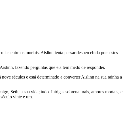
tas entre os mor­tais. Ais­linn tenta pas­sar des­per­ce­bida pois estes
 Ais­linn, fazendo per­gun­tas que ela tem medo de res­pon­der.
 sécu­los e está deter­mi­nado a con­ver­ter Ais­linn na sua rai­nha a
o, Seth; a sua vida; tudo. Intri­gas sobre­na­tu­rais, amo­res mor­tais, e
o século vinte e um.