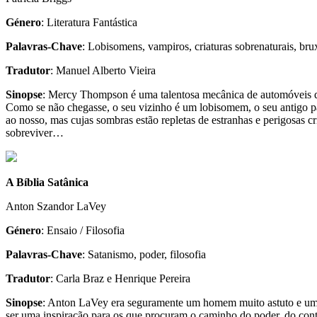
Género
: Literatura Fantástica
Palavras-Chave
: Lobisomens, vampiros, criaturas sobrenaturais, bru
Tradutor
: Manuel Alberto Vieira
Sinopse
: Mercy Thomp­son é uma talen­tosa mecâ­nica de auto­mó­veis 
Como se não che­gasse, o seu vizi­nho é um lobi­so­mem, o seu antigo p
ao nosso, mas cujas som­bras estão reple­tas de estra­nhas e peri­go­sas 
sobreviver…
A Bíblia Satânica
Anton Szandor LaVey
Género
: Ensaio / Filosofia
Palavras-Chave
: Satanismo, poder, filosofia
Tradutor
: Carla Braz e Henrique Pereira
Sinopse
: Anton LaVey era segu­ra­mente um homem muito astuto e uma pe
ser uma ins­pi­ra­ção para os que pro­cu­ram o cami­nho do poder, do con­tr