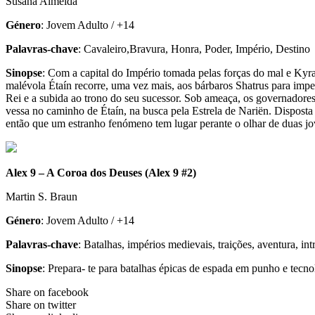
Susana Almeida
Género
: Jovem Adulto / +14
Palavras-chave
: Cavaleiro,Bravura, Honra, Poder, Império, Destino
Sinopse
: Com a capi­tal do Impé­rio tomada pelas for­ças do mal e Kyran 
malé­vola Étaín recorre, uma vez mais, aos bár­ba­ros Sha­trus para impe­d
Rei e a subida ao trono do seu suces­sor. Sob ame­aça, os gover­na­do­res
vessa no cami­nho de Étaín, na busca pela Estrela de Nariën. Dis­posta 
então que um estra­nho fenó­meno tem lugar perante o olhar de duas jo
Alex 9 – A Coroa dos Deuses (Alex 9 #2)
Martin S. Braun
Género
: Jovem Adulto / +14
Palavras-chave
: Batalhas, impérios medievais, traições, aventura, intr
Sinopse
: Prepara- ​te para bata­lhas épicas de espada em punho e tec­no
Share on facebook
Share on twitter