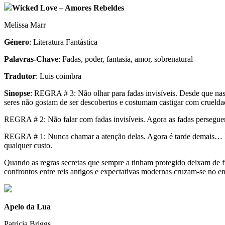
Wicked Love – Amores Rebeldes
Melissa Marr
Género
: Literatura Fantástica
Palavras-Chave
: Fadas, poder, fantasia, amor, sobrenatural
Tradutor
: Luis coimbra
Sinopse
: REGRA # 3: Não olhar para fadas invi­sí­veis. Desde que nas­ceu,
seres não gos­tam de ser des­co­ber­tos e cos­tu­mam cas­ti­gar com cru­el­
REGRA # 2: Não falar com fadas invi­sí­veis. Agora as fadas per­se­guem Ai
REGRA # 1: Nunca cha­mar a aten­ção delas. Agora é tarde demais… Kee­n
qual­quer custo.
Quando as regras secre­tas que sem­pre a tinham pro­te­gido dei­xam de fun­
con­fron­tos entre reis anti­gos e expec­ta­ti­vas moder­nas cruzam-​se n
Apelo da Lua
Patricia Briggs