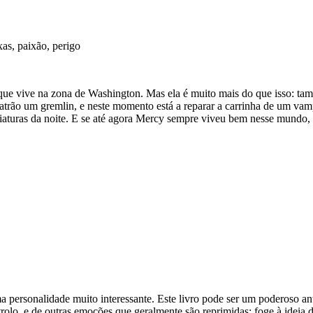
xas, paixão, perigo
que vive na zona de Washing­ton. Mas ela é muito mais do que isso: tam
atrão um grem­lin, e neste momento está a repa­rar a car­ri­nha de um v
cri­a­tu­ras da noite. E se até agora Mercy sem­pre viveu bem nesse mundo, 
r­so­na­li­dade muito inte­res­sante. Este livro pode ser um pode­roso 
olo, e de outras emo­ções que geral­mente são repri­mi­das; foge à ideia de 