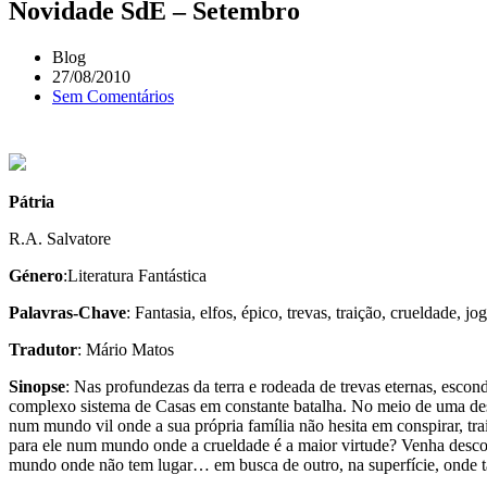
Novidade SdE – Setembro
Blog
27/08/2010
Sem Comentários
Pátria
R.A. Sal­va­tore
Género
:Literatura Fantástica
Palavras-Chave
: Fantasia, elfos, épico, trevas, traição, crueldade, j
Tradutor
: Mário Matos
Sinopse
: Nas pro­fun­de­zas da terra e rode­ada de tre­vas eter­nas, esc
com­plexo sis­tema de Casas em cons­tante bata­lha. No meio de uma des­
num mundo vil onde a sua pró­pria famí­lia não hesita em cons­pi­rar, trai
para ele num mundo onde a cru­el­dade é a maior vir­tude? Venha des­co­br
mundo onde não tem lugar… em busca de outro, na super­fí­cie, onde t