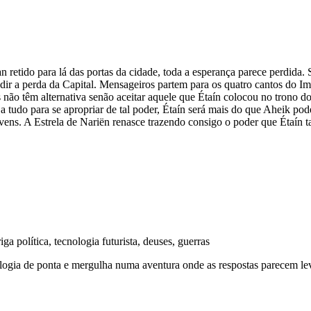
retido para lá das por­tas da cidade, toda a espe­rança parece per­dida. Sa
ir a perda da Capi­tal. Men­sa­gei­ros par­tem para os qua­tro can­tos do I
 não têm alter­na­tiva senão acei­tar aquele que Étaín colo­cou no trono d
a tudo para se apro­priar de tal poder, Étaín será mais do que Aheik pode
vens. A Estrela de Nariën renasce tra­zendo con­sigo o poder que Étaín 
iga política, tecnologia futurista, deuses, guerras
­lo­gia de ponta e mer­gu­lha numa aven­tura onde as res­pos­tas pare­cem 