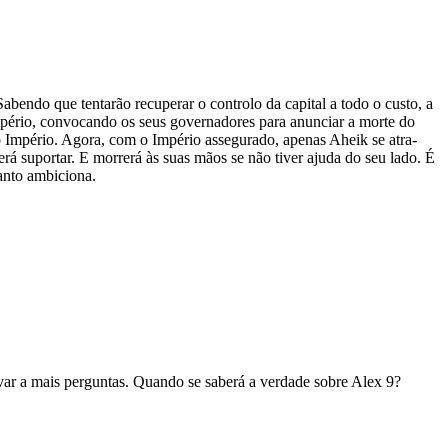
bendo que ten­ta­rão recu­pe­rar o con­trolo da capi­tal a todo o custo, a
mpé­rio, con­vo­cando os seus gover­na­do­res para anun­ciar a morte do
o Impé­rio. Agora, com o Impé­rio asse­gu­rado, ape­nas Aheik se atra­
rá supor­tar. E mor­rerá às suas mãos se não tiver ajuda do seu lado. É
tanto ambiciona.
levar a mais per­gun­tas. Quando se saberá a ver­dade sobre Alex 9?