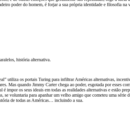
a­deiro poder do homem, é for­jar a sua pró­pria iden­ti­dade e filo­so­fia n
alelos, história alternativa.
i­liza os por­tais Turing para infil­trar Amé­ri­cas alter­na­ti­vas, incen­ti­
e­a­res. Mas quando Jimmy Car­ter chega ao poder, esgo­tada por esses com­b
 impor os seus ide­ais em todas as rea­li­da­des alter­na­ti­vas e estão pre­
s, se volun­ta­ria para apa­nhar um velho amigo que come­teu uma série de cri­
­tó­ria de todas as Amé­ri­cas… incluindo a sua.