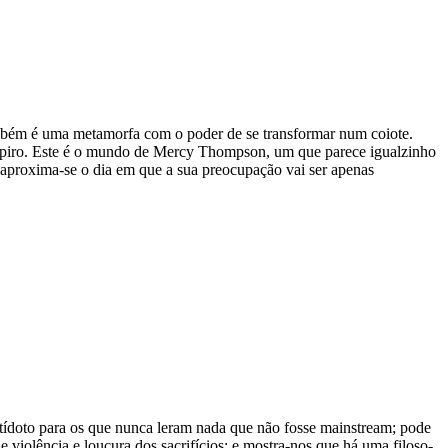
­bém é uma meta­morfa com o poder de se trans­for­mar num coi­ote.
am­piro. Este é o mundo de Mercy Thomp­son, um que parece igual­zi­nho
aproxima-​se o dia em que a sua pre­o­cu­pa­ção vai ser ape­nas
antí­doto para os que nunca leram nada que não fosse mains­tream; pode
vio­lên­cia e lou­cura dos sacri­fí­cios; e mostra-​nos que há uma filo­so­