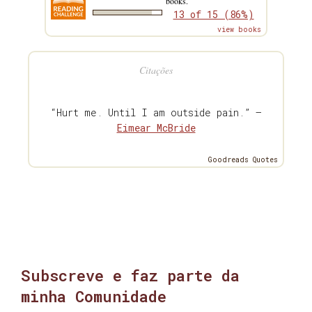
books.
13 of 15 (86%)
view books
Citações
“Hurt me. Until I am outside pain.” —
Eimear McBride
Goodreads Quotes
Subscreve e faz parte da
minha Comunidade