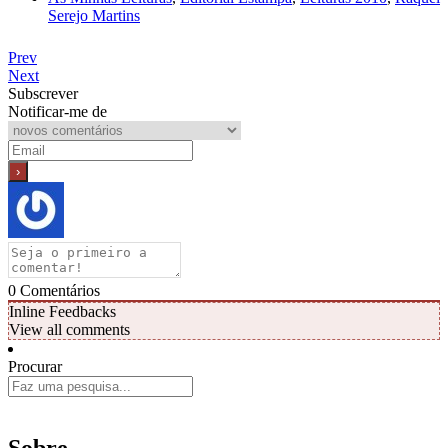
Serejo Martins
Prev
Next
Subscrever
Notificar-me de
0
Comentários
Inline Feedbacks
View all comments
Procurar