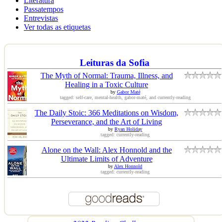
Literatura
Passatempos
Entrevistas
Ver todas as etiquetas
Leituras da Sofia
The Myth of Normal: Trauma, Illness, and
Healing in a Toxic Culture
by
Gabor Maté
tagged: self-care, mental-health, gabor-maté, and currently-reading
The Daily Stoic: 366 Meditations on Wisdom,
Perseverance, and the Art of Living
by
Ryan Holiday
tagged: currently-reading
Alone on the Wall: Alex Honnold and the
Ultimate Limits of Adventure
by
Alex Honnold
tagged: currently-reading