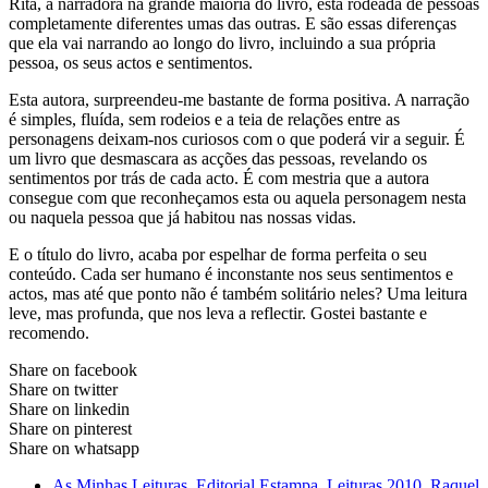
Rita, a narradora na grande maioria do livro, está rodeada de pessoas
completamente diferentes umas das outras. E são essas diferenças
que ela vai narrando ao longo do livro, incluindo a sua própria
pessoa, os seus actos e sentimentos.
Esta autora, surpreendeu-me bastante de forma positiva. A narração
é simples, fluída, sem rodeios e a teia de relações entre as
personagens deixam-nos curiosos com o que poderá vir a seguir. É
um livro que desmascara as acções das pessoas, revelando os
sentimentos por trás de cada acto. É com mestria que a autora
consegue com que reconheçamos esta ou aquela personagem nesta
ou naquela pessoa que já habitou nas nossas vidas.
E o título do livro, acaba por espelhar de forma perfeita o seu
conteúdo. Cada ser humano é inconstante nos seus sentimentos e
actos, mas até que ponto não é também solitário neles? Uma leitura
leve, mas profunda, que nos leva a reflectir. Gostei bastante e
recomendo.
Share on facebook
Share on twitter
Share on linkedin
Share on pinterest
Share on whatsapp
As Minhas Leituras
,
Editorial Estampa
,
Leituras 2010
,
Raquel