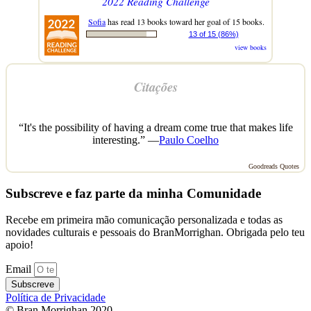
2022 Reading Challenge
Sofia
has read 13 books toward her goal of 15 books.
13 of 15 (86%)
view books
Citações
“It's the possibility of having a dream come true that makes life
interesting.” —
Paulo Coelho
Goodreads Quotes
Subscreve e faz parte da minha Comunidade
Recebe em primeira mão comunicação personalizada e todas as
novidades culturais e pessoais do BranMorrighan. Obrigada pelo teu
apoio!
Email
Subscreve
Política de Privacidade
© Bran Morrighan 2020