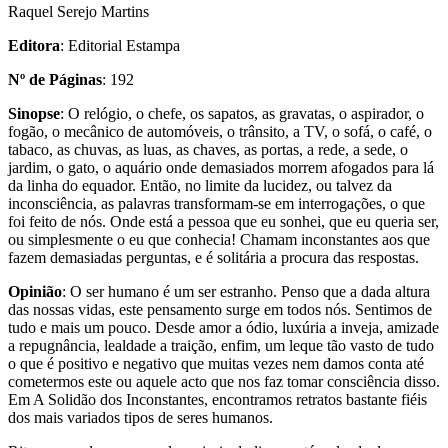
Raquel Serejo Martins
Editora
: Editorial Estampa
Nº de Páginas
: 192
Sinopse
: O relógio, o chefe, os sapatos, as gravatas, o aspirador, o
fogão, o mecânico de automóveis, o trânsito, a TV, o sofá, o café, o
tabaco, as chuvas, as luas, as chaves, as portas, a rede, a sede, o
jardim, o gato, o aquário onde demasiados morrem afogados para lá
da linha do equador. Então, no limite da lucidez, ou talvez da
inconsciência, as palavras transformam-se em interrogações, o que
foi feito de nós. Onde está a pessoa que eu sonhei, que eu queria ser,
ou simplesmente o eu que conhecia! Chamam inconstantes aos que
fazem demasiadas perguntas, e é solitária a procura das respostas.
Opinião
: O ser humano é um ser estranho. Penso que a dada altura
das nossas vidas, este pensamento surge em todos nós. Sentimos de
tudo e mais um pouco. Desde amor a ódio, luxúria a inveja, amizade
a repugnância, lealdade a traição, enfim, um leque tão vasto de tudo
o que é positivo e negativo que muitas vezes nem damos conta até
cometermos este ou aquele acto que nos faz tomar consciência disso.
Em A Solidão dos Inconstantes, encontramos retratos bastante fiéis
dos mais variados tipos de seres humanos.