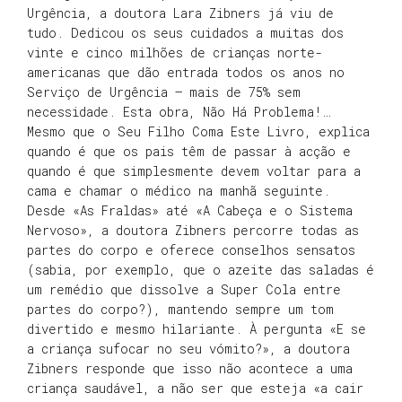
Urgência, a doutora Lara Zibners já viu de
tudo. Dedicou os seus cuidados a muitas dos
vinte e cinco milhões de crianças norte-
americanas que dão entrada todos os anos no
Serviço de Urgência – mais de 75% sem
necessidade. Esta obra, Não Há Problema!…
Mesmo que o Seu Filho Coma Este Livro, explica
quando é que os pais têm de passar à acção e
quando é que simplesmente devem voltar para a
cama e chamar o médico na manhã seguinte.
Desde «As Fraldas» até «A Cabeça e o Sistema
Nervoso», a doutora Zibners percorre todas as
partes do corpo e oferece conselhos sensatos
(sabia, por exemplo, que o azeite das saladas é
um remédio que dissolve a Super Cola entre
partes do corpo?), mantendo sempre um tom
divertido e mesmo hilariante. À pergunta «E se
a criança sufocar no seu vómito?», a doutora
Zibners responde que isso não acontece a uma
criança saudável, a não ser que esteja «a cair