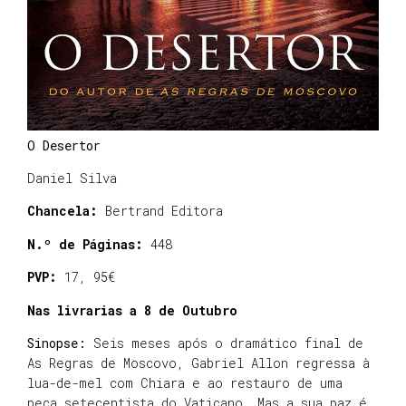
O Desertor
Daniel Silva
Chancela:
Bertrand Editora
N.º de Páginas:
448
PVP:
17, 95€
Nas livrarias a 8 de Outubro
Sinopse:
Seis meses após o dramático final de
As Regras de Moscovo, Gabriel Allon regressa à
lua-de-mel com Chiara e ao restauro de uma
peça setecentista do Vaticano. Mas a sua paz é