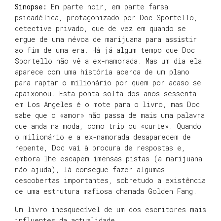
Sinopse:
Em parte noir, em parte farsa
psicadélica, protagonizado por Doc Sportello,
detective privado, que de vez em quando se
ergue de uma névoa de marijuana para assistir
ao fim de uma era. Há já algum tempo que Doc
Sportello não vê a ex-namorada. Mas um dia ela
aparece com uma história acerca de um plano
para raptar o milionário por quem por acaso se
apaixonou. Esta ponta solta dos anos sessenta
em Los Angeles é o mote para o livro, mas Doc
sabe que o «amor» não passa de mais uma palavra
que anda na moda, como trip ou «curte». Quando
o milionário e a ex-namorada desaparecem de
repente, Doc vai à procura de respostas e,
embora lhe escapem imensas pistas (a marijuana
não ajuda), lá consegue fazer algumas
descobertas importantes, sobretudo a existência
de uma estrutura mafiosa chamada Golden Fang.
Um livro inesquecível de um dos escritores mais
influentes da actualidade.