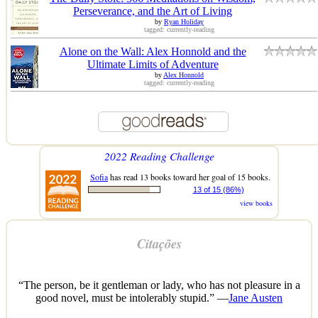
Perseverance, and the Art of Living
by
Ryan Holiday
tagged: currently-reading
Alone on the Wall: Alex Honnold and the
Ultimate Limits of Adventure
by
Alex Honnold
tagged: currently-reading
2022 Reading Challenge
Sofia
has read 13 books toward her goal of 15 books.
13 of 15 (86%)
view books
Citações
“The person, be it gentleman or lady, who has not pleasure in a
good novel, must be intolerably stupid.” —
Jane Austen