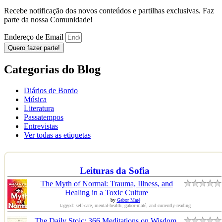
Recebe notificação dos novos conteúdos e partilhas exclusivas. Faz
parte da nossa Comunidade!
Endereço de Email
Quero fazer parte!
Categorias do Blog
Diários de Bordo
Música
Literatura
Passatempos
Entrevistas
Ver todas as etiquetas
Leituras da Sofia
The Myth of Normal: Trauma, Illness, and
Healing in a Toxic Culture
by
Gabor Maté
tagged: self-care, mental-health, gabor-maté, and currently-reading
The Daily Stoic: 366 Meditations on Wisdom,