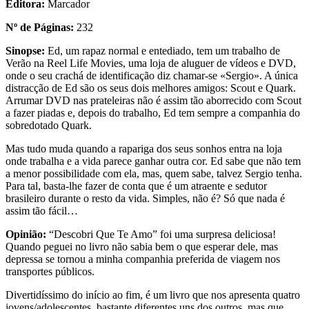
Editora:
Marcador
Nº de Páginas:
232
Sinopse:
Ed, um rapaz normal e entediado, tem um trabalho de
Verão na Reel Life Movies, uma loja de aluguer de vídeos e DVD,
onde o seu crachá de identificação diz chamar-se «Sergio». A única
distracção de Ed são os seus dois melhores amigos: Scout e Quark.
Arrumar DVD nas prateleiras não é assim tão aborrecido com Scout
a fazer piadas e, depois do trabalho, Ed tem sempre a companhia do
sobredotado Quark.
Mas tudo muda quando a rapariga dos seus sonhos entra na loja
onde trabalha e a vida parece ganhar outra cor. Ed sabe que não tem
a menor possibilidade com ela, mas, quem sabe, talvez Sergio tenha.
Para tal, basta-lhe fazer de conta que é um atraente e sedutor
brasileiro durante o resto da vida. Simples, não é? Só que nada é
assim tão fácil…
Opinião:
“Descobri Que Te Amo” foi uma surpresa deliciosa!
Quando peguei no livro não sabia bem o que esperar dele, mas
depressa se tornou a minha companhia preferida de viagem nos
transportes públicos.
Divertidíssimo do início ao fim, é um livro que nos apresenta quatro
jovens/adolescentes, bastante diferentes uns dos outros, mas que