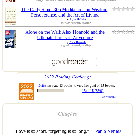
tagged: self-care, mental-health, gabor-maté, and currently-reading
The Daily Stoic: 366 Meditations on Wisdom,
Perseverance, and the Art of Living
by
Ryan Holiday
tagged: currently-reading
Alone on the Wall: Alex Honnold and the
Ultimate Limits of Adventure
by
Alex Honnold
tagged: currently-reading
2022 Reading Challenge
Sofia
has read 13 books toward her goal of 15 books.
13 of 15 (86%)
view books
Citações
“Love is so short, forgetting is so long.” —
Pablo Neruda