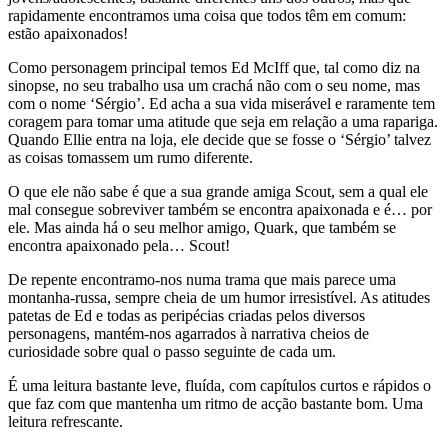
rapidamente encontramos uma coisa que todos têm em comum:
estão apaixonados!
Como personagem principal temos Ed McIff que, tal como diz na
sinopse, no seu trabalho usa um crachá não com o seu nome, mas
com o nome ‘Sérgio’. Ed acha a sua vida miserável e raramente tem
coragem para tomar uma atitude que seja em relação a uma rapariga.
Quando Ellie entra na loja, ele decide que se fosse o ‘Sérgio’ talvez
as coisas tomassem um rumo diferente.
O que ele não sabe é que a sua grande amiga Scout, sem a qual ele
mal consegue sobreviver também se encontra apaixonada e é… por
ele. Mas ainda há o seu melhor amigo, Quark, que também se
encontra apaixonado pela… Scout!
De repente encontramo-nos numa trama que mais parece uma
montanha-russa, sempre cheia de um humor irresistível. As atitudes
patetas de Ed e todas as peripécias criadas pelos diversos
personagens, mantém-nos agarrados à narrativa cheios de
curiosidade sobre qual o passo seguinte de cada um.
É uma leitura bastante leve, fluída, com capítulos curtos e rápidos o
que faz com que mantenha um ritmo de acção bastante bom. Uma
leitura refrescante.