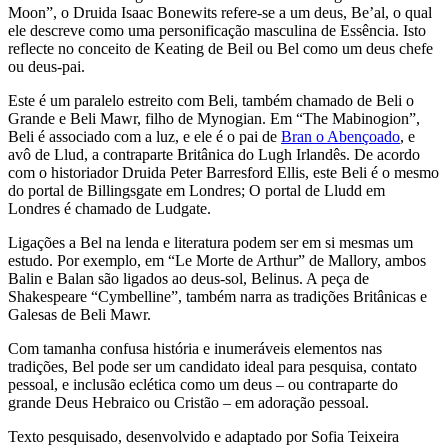
Moon”, o Druida Isaac Bonewits refere-se a um deus, Be’al, o qual
ele descreve como uma personificação masculina de Essência. Isto
reflecte no conceito de Keating de Beil ou Bel como um deus chefe
ou deus-pai.
Este é um paralelo estreito com Beli, também chamado de Beli o
Grande e Beli Mawr, filho de Mynogian. Em “The Mabinogion”,
Beli é associado com a luz, e ele é o pai de
Bran o Abençoado
, e
avô de Llud, a contraparte Britânica do Lugh Irlandês. De acordo
com o historiador Druida Peter Barresford Ellis, este Beli é o mesmo
do portal de Billingsgate em Londres; O portal de Lludd em
Londres é chamado de Ludgate.
Ligações a Bel na lenda e literatura podem ser em si mesmas um
estudo. Por exemplo, em “Le Morte de Arthur” de Mallory, ambos
Balin e Balan são ligados ao deus-sol, Belinus. A peça de
Shakespeare “Cymbelline”, também narra as tradições Britânicas e
Galesas de Beli Mawr.
Com tamanha confusa história e inumeráveis elementos nas
tradições, Bel pode ser um candidato ideal para pesquisa, contato
pessoal, e inclusão eclética como um deus – ou contraparte do
grande Deus Hebraico ou Cristão – em adoração pessoal.
Texto pesquisado, desenvolvido e adaptado por Sofia Teixeira