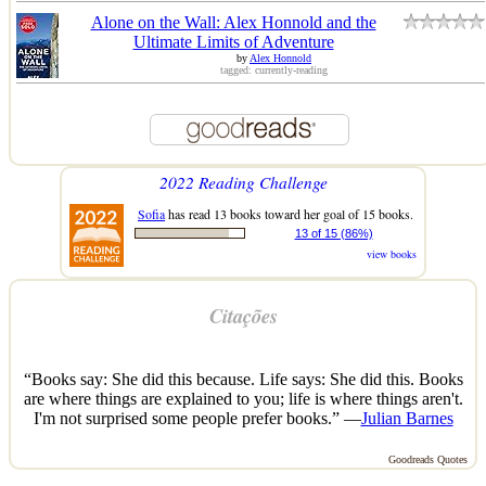
Alone on the Wall: Alex Honnold and the
Ultimate Limits of Adventure
by
Alex Honnold
tagged: currently-reading
2022 Reading Challenge
Sofia
has read 13 books toward her goal of 15 books.
13 of 15 (86%)
view books
Citações
“Books say: She did this because. Life says: She did this. Books
are where things are explained to you; life is where things aren't.
I'm not surprised some people prefer books.” —
Julian Barnes
Goodreads Quotes