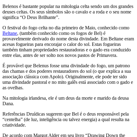
Belenos é bastante popular na mitologia celta sendo um dos grandes
deuses celtas. Os seus símbolos são o cavalo e a roda e o seu nome
significa “O Deus Brilhante”.
O festival do fogo celta no dia primeiro de Maio, conhecido como
Beltane
, (também conhecido como os fogos de Bel) é
provavelmente derivado do nome desta divindade. Em Beltane eram
acesas fogueiras para encorajar o calor do sol. Estas fogueiras
também tinham propriedades restauradoras e o gado era conduzido
entre elas, antes de ser solto nos novos pastos de Primavera.
É provável que Belenus fosse uma divindade do fogo, um patrono
das chamas e dos poderes restauradores do sol (o que explica a sua
associação clássica com Apolo). Originalmente, ele pode ter sido
uma divindade pastoral e no mito galês está associado com o gado e
as ovelhas.
Na mitologia irlandesa, ele é um deus da morte e marido da deusa
Dana.
Referências Druídicas sugerem que Bel é o deus responsável pela
“centelha” (de luz, inteligência ou talvez energia) a qual resulta na
criatividade.
De acordo com Margot Alder em seu livro “Drawing Down the