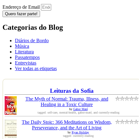
Endereço de Email
Quero fazer parte!
Categorias do Blog
Diários de Bordo
Música
Literatura
Passatempos
Entrevistas
Ver todas as etiquetas
Leituras da Sofia
The Myth of Normal: Trauma, Illness, and
Healing in a Toxic Culture
by
Gabor Maté
tagged: self-care, mental-health, gabor-maté, and currently-reading
The Daily Stoic: 366 Meditations on Wisdom,
Perseverance, and the Art of Living
by
Ryan Holiday
tagged: currently-reading