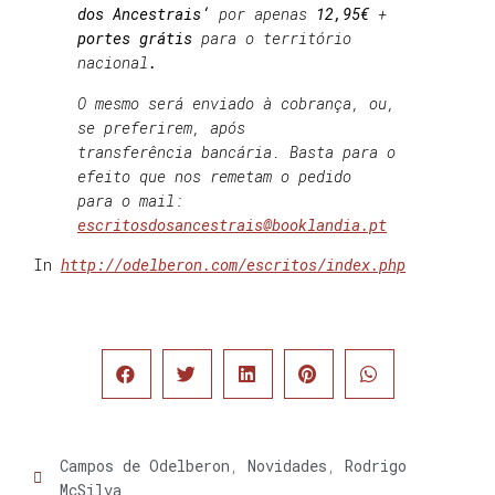
dos Ancestrais
‘
por apenas
12,95€
+
portes grátis
para o território
nacional
.
O mesmo será enviado à cobrança, ou,
se preferirem, após
transferência bancária. Basta para o
efeito que nos remetam o pedido
para o mail:
escritosdosancestrais@booklandia.pt
In
http://odelberon.com/escritos/index.php
Campos de Odelberon
,
Novidades
,
Rodrigo
McSilva