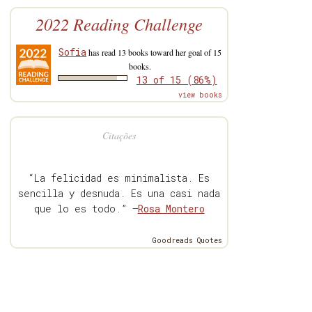
2022 Reading Challenge
Sofia
has read 13 books toward her goal of 15
books.
13 of 15 (86%)
view books
Citações
“La felicidad es minimalista. Es
sencilla y desnuda. Es una casi nada
que lo es todo.” —
Rosa Montero
Goodreads Quotes