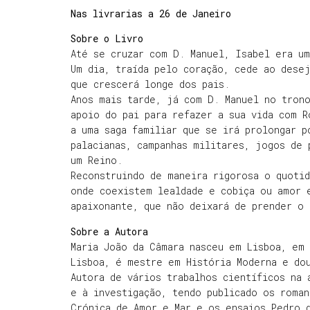
Nas livrarias a 26 de Janeiro
Sobre o Livro
Até se cruzar com D. Manuel, Isabel era um
Um dia, traída pelo coração, cede ao dese
que crescerá longe dos pais.
Anos mais tarde, já com D. Manuel no tron
apoio do pai para refazer a sua vida com R
a uma saga familiar que se irá prolongar p
palacianas, campanhas militares, jogos de 
um Reino.
Reconstruindo de maneira rigorosa o quotid
onde coexistem lealdade e cobiça ou amor 
apaixonante, que não deixará de prender o 
Sobre a Autora
Maria João da Câmara nasceu em Lisboa, em 
Lisboa, é mestre em História Moderna e dou
Autora de vários trabalhos científicos na 
e à investigação, tendo publicado os roman
Crónica de Amor e Mar e os ensaios Pedro 