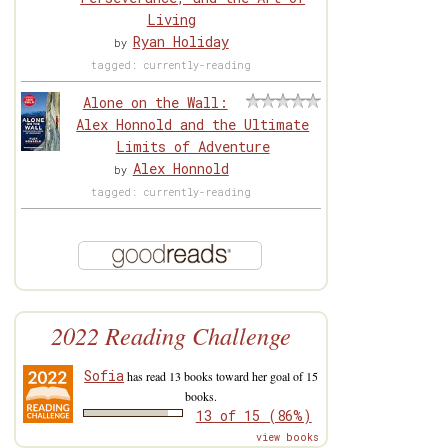
Living
Ryan Holiday
by
tagged: currently-reading
Alone on the Wall:
Alex Honnold and the Ultimate
Limits of Adventure
Alex Honnold
by
tagged: currently-reading
2022 Reading Challenge
Sofia
has read 13 books toward her goal of 15
books.
13 of 15 (86%)
view books