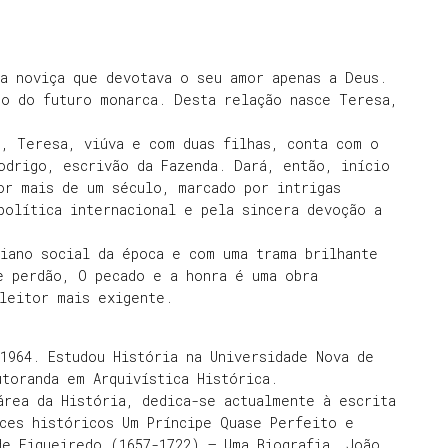
a noviça que devotava o seu amor apenas a Deus.
jo do futuro monarca. Desta relação nasce Teresa,
o, Teresa, viúva e com duas filhas, conta com o
odrigo, escrivão da Fazenda. Dará, então, início
or mais de um século, marcado por intrigas
política internacional e pela sincera devoção a
iano social da época e com uma trama brilhante
e perdão, O pecado e a honra é uma obra
leitor mais exigente.
1964. Estudou História na Universidade Nova de
toranda em Arquivística Histórica.
área da História, dedica-se actualmente à escrita
ces históricos Um Príncipe Quase Perfeito e
de Figueiredo (1657-1722) – Uma Biografia, João