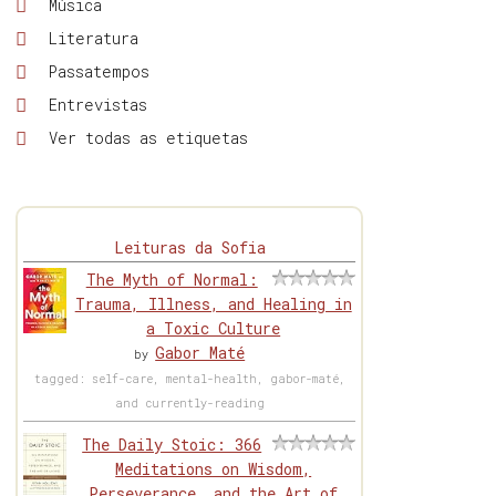
Música
Literatura
Passatempos
Entrevistas
Ver todas as etiquetas
Leituras da Sofia
The Myth of Normal:
Trauma, Illness, and Healing in
a Toxic Culture
Gabor Maté
by
tagged: self-care, mental-health, gabor-maté,
and currently-reading
The Daily Stoic: 366
Meditations on Wisdom,
Perseverance, and the Art of