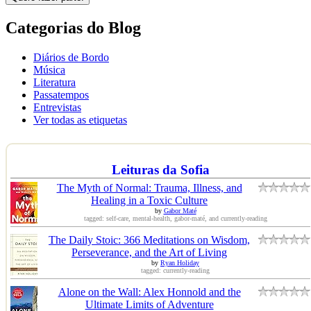
Categorias do Blog
Diários de Bordo
Música
Literatura
Passatempos
Entrevistas
Ver todas as etiquetas
Leituras da Sofia
The Myth of Normal: Trauma, Illness, and
Healing in a Toxic Culture
by
Gabor Maté
tagged: self-care, mental-health, gabor-maté, and currently-reading
The Daily Stoic: 366 Meditations on Wisdom,
Perseverance, and the Art of Living
by
Ryan Holiday
tagged: currently-reading
Alone on the Wall: Alex Honnold and the
Ultimate Limits of Adventure