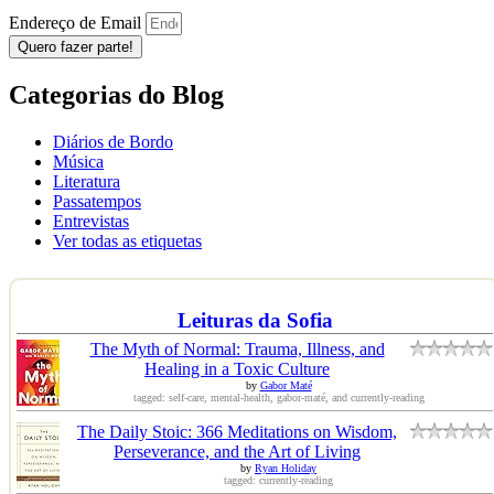
Endereço de Email
Quero fazer parte!
Categorias do Blog
Diários de Bordo
Música
Literatura
Passatempos
Entrevistas
Ver todas as etiquetas
Leituras da Sofia
The Myth of Normal: Trauma, Illness, and
Healing in a Toxic Culture
by
Gabor Maté
tagged: self-care, mental-health, gabor-maté, and currently-reading
The Daily Stoic: 366 Meditations on Wisdom,
Perseverance, and the Art of Living
by
Ryan Holiday
tagged: currently-reading