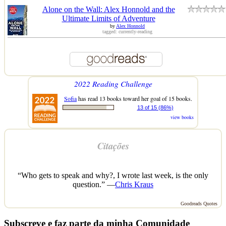
Alone on the Wall: Alex Honnold and the
Ultimate Limits of Adventure
by
Alex Honnold
tagged: currently-reading
2022 Reading Challenge
Sofia
has read 13 books toward her goal of 15 books.
13 of 15 (86%)
view books
Citações
“Who gets to speak and why?, I wrote last week, is the only
question.” —
Chris Kraus
Goodreads Quotes
Subscreve e faz parte da minha Comunidade