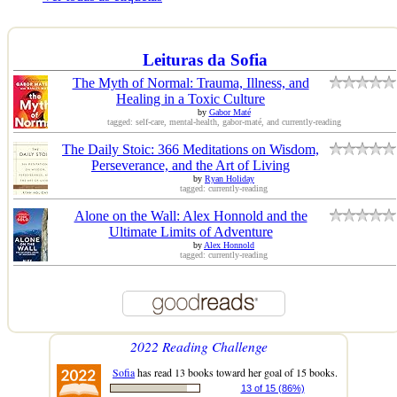
Leituras da Sofia
The Myth of Normal: Trauma, Illness, and
Healing in a Toxic Culture
by
Gabor Maté
tagged: self-care, mental-health, gabor-maté, and currently-reading
The Daily Stoic: 366 Meditations on Wisdom,
Perseverance, and the Art of Living
by
Ryan Holiday
tagged: currently-reading
Alone on the Wall: Alex Honnold and the
Ultimate Limits of Adventure
by
Alex Honnold
tagged: currently-reading
2022 Reading Challenge
Sofia
has read 13 books toward her goal of 15 books.
13 of 15 (86%)