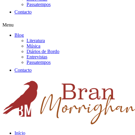
Passatempos
Contacto
Menu
Blog
Literatura
Música
Diários de Bordo
Entrevistas
Passatempos
Contacto
Início