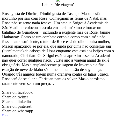
Leitura ‘de viagem’
Rose gosta de Dimitri, Dimitri gosta de Tasha, e Mason está
mortinho por sair com Rose. Começaram as férias de Natal, mas
Rose não se sente nada festiva. Um ataque Strigoi à Academia de
São Vladimir colocou a escola em alerta máximo e trouxe um
batalhão de Guardiões – incluindo a exigente mãe de Rose, Janine
Hathaway. Como se um combate corpo a corpo com a mãe não
fosse mau o suficiente, o tutor de Rose está de olho noutra mulher,
Mason apaixonou-se por ela, que ainda por cima não consegue sair
(literalmente) da cabeça de Lissa enquanto esta está aos beijos com o
namorado, Christian! Os Strigoi estão a aproximar-se e a Academia
não quer correr qualquer risco… Este ano a viagem anual de ski é
obrigatória. Mas a resplandecente paisagem de Inverno e a fina
estação de neve de Idaho só alimentam a ilusão de segurança.
Quando três amigos fogem numa ofensiva contra os fatais Strigoi,
Rose terá de se aliar a Christian para os salvar. Mas o heroísmo
raramente vem sem um preço…
Share on facebook
Share on twitter
Share on linkedin
Share on pinterest
Share on whatsapp
Prev