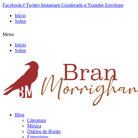
Facebook-f
Twitter
Instagram
Goodreads-g
Youtube
Envelope
Início
Sobre
Menu
Início
Sobre
Blog
Literatura
Música
Diários de Bordo
Entrevistas