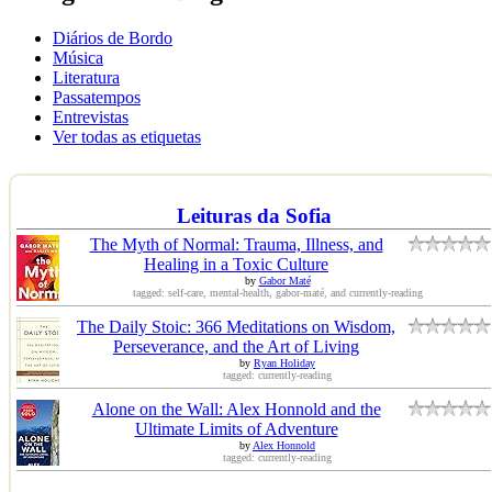
Diários de Bordo
Música
Literatura
Passatempos
Entrevistas
Ver todas as etiquetas
Leituras da Sofia
The Myth of Normal: Trauma, Illness, and
Healing in a Toxic Culture
by
Gabor Maté
tagged: self-care, mental-health, gabor-maté, and currently-reading
The Daily Stoic: 366 Meditations on Wisdom,
Perseverance, and the Art of Living
by
Ryan Holiday
tagged: currently-reading
Alone on the Wall: Alex Honnold and the
Ultimate Limits of Adventure
by
Alex Honnold
tagged: currently-reading