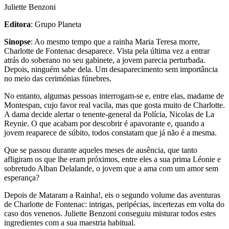
Juliette Benzoni
Editora
: Grupo Planeta
Sinopse
: Ao mesmo tempo que a rainha Maria Teresa morre,
Charlotte de Fontenac desaparece. Vista pela última vez a entrar
atrás do soberano no seu gabinete, a jovem parecia perturbada.
Depois, ninguém sabe dela. Um desaparecimento sem importância
no meio das cerimónias fúnebres.
No entanto, algumas pessoas interrogam-se e, entre elas, madame de
Montespan, cujo favor real vacila, mas que gosta muito de Charlotte.
A dama decide alertar o tenente-general da Polícia, Nicolas de La
Reynie. O que acabam por descobrir é apavorante e, quando a
jovem reaparece de súbito, todos constatam que já não é a mesma.
Que se passou durante aqueles meses de ausência, que tanto
afligiram os que lhe eram próximos, entre eles a sua prima Léonie e
sobretudo Alban Delalande, o jovem que a ama com um amor sem
esperança?
Depois de Mataram a Rainha!, eis o segundo volume das aventuras
de Charlotte de Fontenac: intrigas, peripécias, incertezas em volta do
caso dos venenos. Juliette Benzoni conseguiu misturar todos estes
ingredientes com a sua maestria habitual.