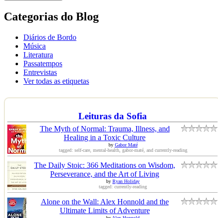
Categorias do Blog
Diários de Bordo
Música
Literatura
Passatempos
Entrevistas
Ver todas as etiquetas
Leituras da Sofia
The Myth of Normal: Trauma, Illness, and
Healing in a Toxic Culture
by
Gabor Maté
tagged: self-care, mental-health, gabor-maté, and currently-reading
The Daily Stoic: 366 Meditations on Wisdom,
Perseverance, and the Art of Living
by
Ryan Holiday
tagged: currently-reading
Alone on the Wall: Alex Honnold and the
Ultimate Limits of Adventure
by
Alex Honnold