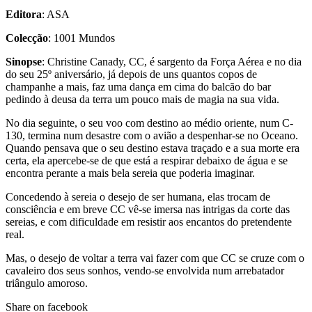
Editora
: ASA
Colecção
: 1001 Mundos
Sinopse
: Christine Canady, CC, é sargento da Força Aérea e no dia
do seu 25º aniversário, já depois de uns quantos copos de
champanhe a mais, faz uma dança em cima do balcão do bar
pedindo à deusa da terra um pouco mais de magia na sua vida.
No dia seguinte, o seu voo com destino ao médio oriente, num C-
130, termina num desastre com o avião a despenhar-se no Oceano.
Quando pensava que o seu destino estava traçado e a sua morte era
certa, ela apercebe-se de que está a respirar debaixo de água e se
encontra perante a mais bela sereia que poderia imaginar.
Concedendo à sereia o desejo de ser humana, elas trocam de
consciência e em breve CC vê-se imersa nas intrigas da corte das
sereias, e com dificuldade em resistir aos encantos do pretendente
real.
Mas, o desejo de voltar a terra vai fazer com que CC se cruze com o
cavaleiro dos seus sonhos, vendo-se envolvida num arrebatador
triângulo amoroso.
Share on facebook