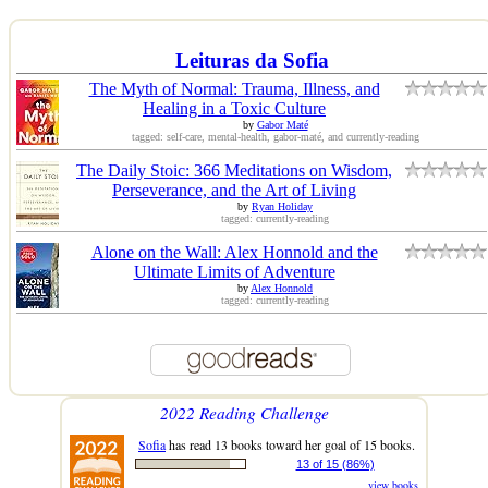
Leituras da Sofia
The Myth of Normal: Trauma, Illness, and
Healing in a Toxic Culture
by
Gabor Maté
tagged: self-care, mental-health, gabor-maté, and currently-reading
The Daily Stoic: 366 Meditations on Wisdom,
Perseverance, and the Art of Living
by
Ryan Holiday
tagged: currently-reading
Alone on the Wall: Alex Honnold and the
Ultimate Limits of Adventure
by
Alex Honnold
tagged: currently-reading
2022 Reading Challenge
Sofia
has read 13 books toward her goal of 15 books.
13 of 15 (86%)
view books