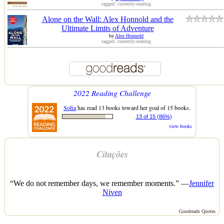
tagged: currently-reading
Alone on the Wall: Alex Honnold and the
Ultimate Limits of Adventure
by
Alex Honnold
tagged: currently-reading
2022 Reading Challenge
Sofia
has read 13 books toward her goal of 15 books.
13 of 15 (86%)
view books
Citações
“We do not remember days, we remember moments.” —
Jennifer
Niven
Goodreads Quotes