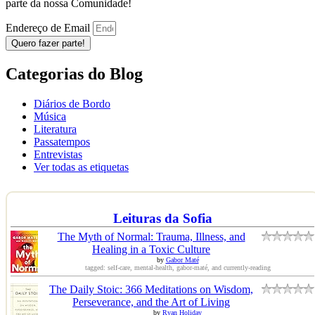
parte da nossa Comunidade!
Endereço de Email
Quero fazer parte!
Categorias do Blog
Diários de Bordo
Música
Literatura
Passatempos
Entrevistas
Ver todas as etiquetas
Leituras da Sofia
The Myth of Normal: Trauma, Illness, and
Healing in a Toxic Culture
by
Gabor Maté
tagged: self-care, mental-health, gabor-maté, and currently-reading
The Daily Stoic: 366 Meditations on Wisdom,
Perseverance, and the Art of Living
by
Ryan Holiday