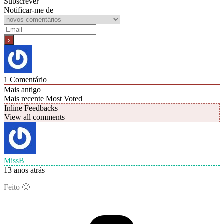
Subscrever
Notificar-me de
1
Comentário
Mais antigo
Mais recente
Most Voted
Inline Feedbacks
View all comments
MissB
13 anos atrás
Feito 🙂