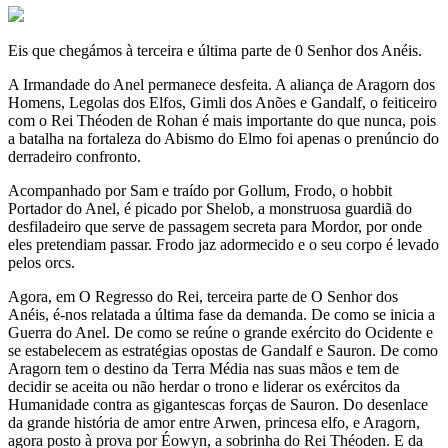
Eis que chegámos à terceira e última parte de 0 Senhor dos Anéis.
A Irmandade do Anel permanece desfeita. A aliança de Aragorn dos
Homens, Legolas dos Elfos, Gimli dos Anões e Gandalf, o feiticeiro
com o Rei Théoden de Rohan é mais importante do que nunca, pois
a batalha na fortaleza do Abismo do Elmo foi apenas o prenúncio do
derradeiro confronto.
Acompanhado por Sam e traído por Gollum, Frodo, o hobbit
Portador do Anel, é picado por Shelob, a monstruosa guardiã do
desfiladeiro que serve de passagem secreta para Mordor, por onde
eles pretendiam passar. Frodo jaz adormecido e o seu corpo é levado
pelos orcs.
Agora, em O Regresso do Rei, terceira parte de O Senhor dos
Anéis, é-nos relatada a última fase da demanda. De como se inicia a
Guerra do Anel. De como se reúne o grande exército do Ocidente e
se estabelecem as estratégias opostas de Gandalf e Sauron. De como
Aragorn tem o destino da Terra Média nas suas mãos e tem de
decidir se aceita ou não herdar o trono e liderar os exércitos da
Humanidade contra as gigantescas forças de Sauron. Do desenlace
da grande história de amor entre Arwen, princesa elfo, e Aragorn,
agora posto à prova por Éowyn, a sobrinha do Rei Théoden. E da