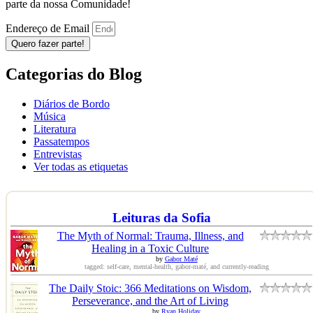
parte da nossa Comunidade!
Endereço de Email
Quero fazer parte!
Categorias do Blog
Diários de Bordo
Música
Literatura
Passatempos
Entrevistas
Ver todas as etiquetas
Leituras da Sofia
The Myth of Normal: Trauma, Illness, and
Healing in a Toxic Culture
by
Gabor Maté
tagged: self-care, mental-health, gabor-maté, and currently-reading
The Daily Stoic: 366 Meditations on Wisdom,
Perseverance, and the Art of Living
by
Ryan Holiday