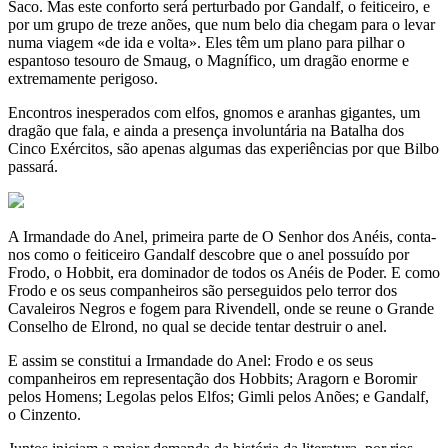
Saco. Mas este conforto será perturbado por Gandalf, o feiticeiro, e
por um grupo de treze anões, que num belo dia chegam para o levar
numa viagem «de ida e volta». Eles têm um plano para pilhar o
espantoso tesouro de Smaug, o Magnífico, um dragão enorme e
extremamente perigoso.
Encontros inesperados com elfos, gnomos e aranhas gigantes, um
dragão que fala, e ainda a presença involuntária na Batalha dos
Cinco Exércitos, são apenas algumas das experiências por que Bilbo
passará.
A Irmandade do Anel, primeira parte de O Senhor dos Anéis, conta-
nos como o feiticeiro Gandalf descobre que o anel possuído por
Frodo, o Hobbit, era dominador de todos os Anéis de Poder. E como
Frodo e os seus companheiros são perseguidos pelo terror dos
Cavaleiros Negros e fogem para Rivendell, onde se reune o Grande
Conselho de Elrond, no qual se decide tentar destruir o anel.
E assim se constitui a Irmandade do Anel: Frodo e os seus
companheiros em representação dos Hobbits; Aragorn e Boromir
pelos Homens; Legolas pelos Elfos; Gimli pelos Anões; e Gandalf,
o Cinzento.