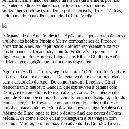
Juntos iniciam a maior demanda da história da literatura, por rios
encantados, altos desfiladeiros que tocam o céu, mundos
subterrâneos onde se escondem espíritos terríveis, florestas élficas,
tudo parte do maravilhoso mundo da Terra Média.
A Irmandade do Anel foi desfeita. Após um ataque cerrado de orcs e
uruk-hai, os hobbits Pippin e Merry, companheiros de Frodo, o
portador do Anel, são capturados; Boromir, representante da raça
dos humanos na Irmandade, é morto; Frodo e Sam põem-se em
fuga; Aragorn dos Homens, Legolas dos Elfos e Gimli dos Anões
iniciam a perseguição com o fim de os resgatarem.
Agora, em As Duas Torres, segunda parte d’ O Senhor dos Anéis, é-
nos relatada a nova demanda. Da tentativa de refazer a Irmandade,
para a destruição do Anel. De como Aragorn, Legolas e Gimli
reencontram o feiticeiro Gandalf, que sobreviveu à batalha com
Balrog, e de como todos formam aliança com o Rei Théoden do
reino de Rohan. De como o feiticeiro Saruman de Isengard, o traidor
reúne as forças de Trevas e, como um exército de dez mil orcs e
uruk-hai, ataca o último reduto dos humanos, a antiga fortaleza do
Abismo do Elmo, onde se joga o destino final dos povos da Terra
Média. E de como Frodo e Sam prosseguem a sua viagem com
destino a Mordor, terra inimiga. É o advento das Grandes Trevas.