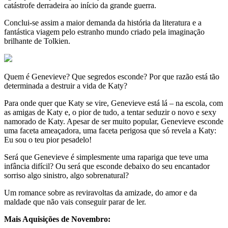
catástrofe derradeira ao início da grande guerra.
Conclui-se assim a maior demanda da história da literatura e a
fantástica viagem pelo estranho mundo criado pela imaginação
brilhante de Tolkien.
Quem é Genevieve? Que segredos esconde? Por que razão está tão
determinada a destruir a vida de Katy?
Para onde quer que Katy se vire, Genevieve está lá – na escola, com
as amigas de Katy e, o pior de tudo, a tentar seduzir o novo e sexy
namorado de Katy. Apesar de ser muito popular, Genevieve esconde
uma faceta ameaçadora, uma faceta perigosa que só revela a Katy:
Eu sou o teu pior pesadelo!
Será que Genevieve é simplesmente uma rapariga que teve uma
infância difícil? Ou será que esconde debaixo do seu encantador
sorriso algo sinistro, algo sobrenatural?
Um romance sobre as reviravoltas da amizade, do amor e da
maldade que não vais conseguir parar de ler.
Mais Aquisições de Novembro: