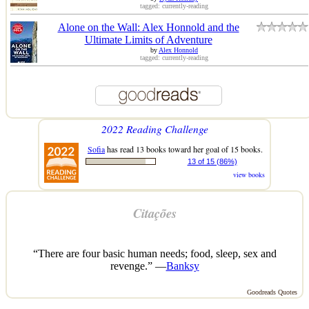
tagged: currently-reading
Alone on the Wall: Alex Honnold and the
Ultimate Limits of Adventure
by
Alex Honnold
tagged: currently-reading
2022 Reading Challenge
Sofia
has read 13 books toward her goal of 15 books.
13 of 15 (86%)
view books
Citações
“There are four basic human needs; food, sleep, sex and
revenge.” —
Banksy
Goodreads Quotes