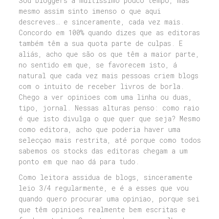
Sou bloggers à muitissimo pouco tempo, mas
mesmo assim sinto imenso o que aqui
descreves… e sinceramente, cada vez mais.
Concordo em 100% quando dizes que as editoras
também têm a sua quota parte de culpas. E
aliás, acho que são os que têm a maior parte,
no sentido em que, se favorecem isto, á
natural que cada vez mais pessoas criem blogs
com o intuito de receber livros de borla.
Chego a ver opinioes com uma linha ou duas,
tipo, jornal. Nessas alturas penso: como raio
é que isto divulga o que quer que seja? Mesmo
como editora, acho que poderia haver uma
selecçao mais restrita, até porque como todos
sabemos os stocks das editoras chegam a um
ponto em que nao dá para tudo.
Como leitora assidua de blogs, sinceramente
leio 3/4 regularmente, e é a esses que vou
quando quero procurar uma opiniao, porque sei
que têm opinioes realmente bem escritas e