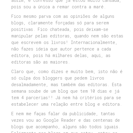
assim, e confesso que já estou muito cansada,
pois sou a única a remar contra a maré.
Fico mesmo parva com as opiniões de alguns
blogs, claramente forçadas só para serem
positivas. Fico chateada, pois deixam-se
manipular pelas editoras, quando nem são estas
que escrevem os livros! Internacionalmente,
não fazes ideia que autor pertence a cada
editora, pois há milhares delas, aqui, as
editoras são as maiores.
Claro que, como dizes e muito bem, isto não é
só culpa dos bloggers que pedem livros
desalmadamente, mas também das editoras. Esta
semana soube de um blog que tem 10 dias e já
tem 4 parcerias!! Já nem há critérios para se
estabelecer uma relação entre blog e editora.
E nem me faças falar da publicidade, tantas
vezes vou ao Google Reader e das centenas de
blogs que acompanho, alguns são todos iguais.