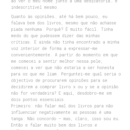
ao ver o meu nome junto a uma dedicatória… é
indescritível mesmo.
Quanto às opiniões… até há bem pouco, eu
falava bem dos livros, mesmo que não achasse
piada nenhuma. Porquê? É muito fácil. Tinha
medo do que pudessem dizer das minhas
críticas. E ainda não tinha encontrado a minha
voz interior de forma a expressar-me
convenientemente. A partir do momento em que
me comecei a sentir melhor nessa pele,
comecei a ver que não estaria a ser honesta
para os que me liam. Perguntei-me qual seria o
objectivo de procurarem opiniões para se
decidirem a comprar livro x ou y se a opinião
não for verdadeira? E aqui, desdobro-me em
dois pontos essenciais.
Primeiro: não falar mal dos livros para não
influenciar negativamente as pessoas é uma
tanga. Não concordo – mas, claro, isso sou eu.
Então e falar muito bem dos livros e