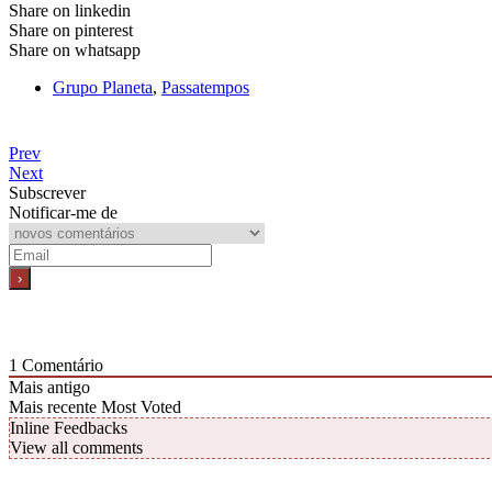
Share on linkedin
Share on pinterest
Share on whatsapp
Grupo Planeta
,
Passatempos
Prev
Next
Subscrever
Notificar-me de
1
Comentário
Mais antigo
Mais recente
Most Voted
Inline Feedbacks
View all comments