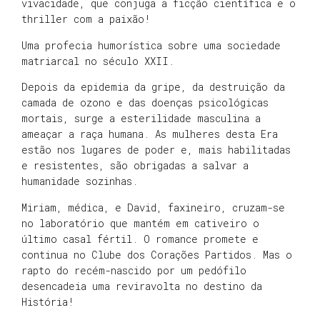
vivacidade, que conjuga a ficção científica e o
thriller com a paixão!
Uma profecia humorística sobre uma sociedade
matriar­cal no século XXII.
Depois da epidemia da gripe, da destrui­ção da
camada de ozono e das doenças psicológicas
mortais, surge a esterilidade masculina a
ameaçar a raça humana. As mulheres desta Era
estão nos lugares de poder e, mais habi­litadas
e resistentes, são obrigadas a salvar a
humanidade sozinhas.
Miriam, médica, e David, faxineiro, cruzam-se
no labo­ratório que mantém em cativeiro o
último casal fértil. O romance promete e
continua no Clube dos Corações Partidos. Mas o
rapto do recém-nascido por um pedófilo
desencadeia uma reviravolta no destino da
História!