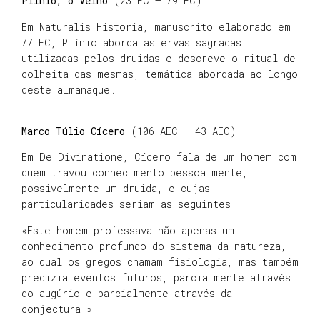
Plínio, o Velho
(23 EC – 79 EC)
Em Naturalis Historia, manuscrito elaborado em
77 EC, Plínio aborda as ervas sagradas
utilizadas pelos druidas e descreve o ritual de
colheita das mesmas, temática abordada ao longo
deste almanaque.
Marco Túlio Cícero
(106 AEC – 43 AEC)
Em De Divinatione, Cícero fala de um homem com
quem travou conhecimento pessoalmente,
possivelmente um druida, e cujas
particularidades seriam as seguintes:
«Este homem professava não apenas um
conhecimento profundo do sistema da natureza,
ao qual os gregos chamam fisiologia, mas também
predizia eventos futuros, parcialmente através
do augúrio e parcialmente através da
conjectura.»