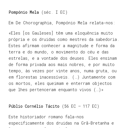
Pompónio Mela
(séc. I EC)
Em De Chorographia, Pompónio Mela relata-nos:
«Eles [os Gauleses] têm uma eloquência muito
própria e os druidas como mestres da sabedoria.
Estes afirmam conhecer a magnitude e forma da
terra e do mundo, o movimento do céu e das
estrelas, e a vontade dos deuses. Eles ensinam
de forma privada aos mais nobres, e por muito
tempo, às vezes por vinte anos, numa gruta, ou
em florestas inacessíveis. (…) Juntamente com
os mortos, eles queimam e enterram objectos
que lhes pertenceram enquanto vivos (…)»
Públio Cornélio Tácito
(56 EC – 117 EC)
Este historiador romano fala-nos
especificamente dos druidas na Grã-Bretanha e