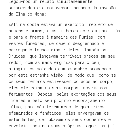
legou-nos um relato simultaneamente
surpreendente e comovedor, aquando da invasão
da Ilha de Mona:
«Ali na costa estava um exército, repleto de
homens e armas, e as mulheres corriam para trás
e para a frente à maneira das Fúrias, com
vestes fúnebres, de cabelo desgrenhado e
carregando tochas diante deles. Também os
Druidas, que lançavam terríveis preces em seu
redor, com as mãos erguidas para o céu,
atingiam os soldados com assombro provocado
por esta estranha visão; de modo que, como se
os seus membros estivessem colados ao corpo,
eles ofereciam os seus corpos imóveis aos
ferimentos. Depois, pelas exortações dos seus
líderes e pelo seu próprio encorajamento
mútuo, para não terem medo de guerreiros
efeminados e fanáticos, eles envergavam os
estandartes, derrubavam os seus oponentes e
envolviam-nos nas suas próprias fogueiras (…)