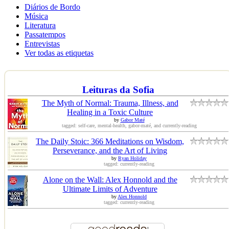
Diários de Bordo
Música
Literatura
Passatempos
Entrevistas
Ver todas as etiquetas
Leituras da Sofia
The Myth of Normal: Trauma, Illness, and
Healing in a Toxic Culture
by
Gabor Maté
tagged: self-care, mental-health, gabor-maté, and currently-reading
The Daily Stoic: 366 Meditations on Wisdom,
Perseverance, and the Art of Living
by
Ryan Holiday
tagged: currently-reading
Alone on the Wall: Alex Honnold and the
Ultimate Limits of Adventure
by
Alex Honnold
tagged: currently-reading