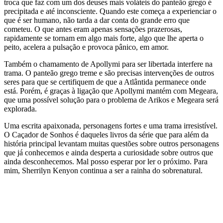
troca que faz com um dos deuses mais voláteis do panteão grego é
precipitada e até inconsciente. Quando este começa a experienciar o
que é ser humano, não tarda a dar conta do grande erro que
cometeu. O que antes eram apenas sensações prazerosas,
rapidamente se tornam em algo mais forte, algo que lhe aperta o
peito, acelera a pulsação e provoca pânico, em amor.
Também o chamamento de Apollymi para ser libertada interfere na
trama. O panteão grego treme e são precisas intervenções de outros
seres para que se certifiquem de que a Atlântida permanece onde
está. Porém, é graças à ligação que Apollymi mantém com Megeara,
que uma possível solução para o problema de Arikos e Megeara será
explorada.
Uma escrita apaixonada, personagens fortes e uma trama irresistível.
O Caçador de Sonhos é daqueles livros da série que para além da
história principal levantam muitas questões sobre outros personagens
que já conhecemos e ainda desperta a curiosidade sobre outros que
ainda desconhecemos. Mal posso esperar por ler o próximo. Para
mim, Sherrilyn Kenyon continua a ser a rainha do sobrenatural.