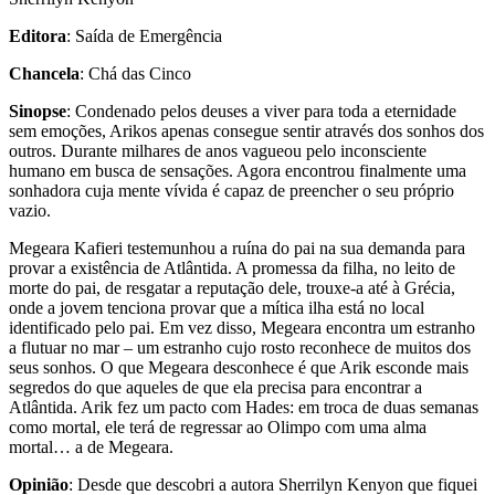
Editora
: Saída de Emergência
Chancela
: Chá das Cinco
Sinopse
: Condenado pelos deuses a viver para toda a eternidade
sem emoções, Arikos apenas consegue sentir através dos sonhos dos
outros. Durante milhares de anos vagueou pelo inconsciente
humano em busca de sensações. Agora encontrou finalmente uma
sonhadora cuja mente vívida é capaz de preencher o seu próprio
vazio.
Megeara Kafieri testemunhou a ruína do pai na sua demanda para
provar a existência de Atlântida. A promessa da filha, no leito de
morte do pai, de resgatar a reputação dele, trouxe-a até à Grécia,
onde a jovem tenciona provar que a mítica ilha está no local
identificado pelo pai. Em vez disso, Megeara encontra um estranho
a flutuar no mar – um estranho cujo rosto reconhece de muitos dos
seus sonhos. O que Megeara desconhece é que Arik esconde mais
segredos do que aqueles de que ela precisa para encontrar a
Atlântida. Arik fez um pacto com Hades: em troca de duas semanas
como mortal, ele terá de regressar ao Olimpo com uma alma
mortal… a de Megeara.
Opinião
: Desde que descobri a autora Sherrilyn Kenyon que fiquei