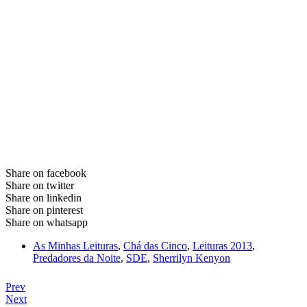
Share on facebook
Share on twitter
Share on linkedin
Share on pinterest
Share on whatsapp
As Minhas Leituras
,
Chá das Cinco
,
Leituras 2013
,
Predadores da Noite
,
SDE
,
Sherrilyn Kenyon
Prev
Next