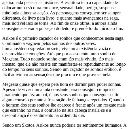
apaixonada pelas suas histórias. A escritora tem a capacidade de
colocar numa só obra romance, sensualidade, perigo, suspense,
mitologia e imensa acção. As personagens conseguem ser sempre
diferentes, de livro para livro, e quanto mais avançamos na saga,
mais notável isso se torna. Ao fim de onze obras, a autora ainda
consegue acelerar a pulsação do leitor e prendê-lo do início ao fim.
Arikos é o primeiro caçador de sonhos que conhecemos nesta saga.
Confinado a vaguear pelos sonhos dos outros seres,
humanos/deuses/predadores/etc, vive uma existência vazia e
desprovida de emoções. Até que por acaso entra num sonho de
Megeara. Tudo naquele sonho eram tão mais vivido, tão mais
intenso, que ele não resiste em manifestar-se repetidamente ao longo
do tempo no seus sonhos. Sendo um caçador de sonhos erótico, é
fácil adivinhar as sensações que procura e que provoca nela.
Megeara quase que espera pela hora de dormir para poder sonhar.
Apesar de viver numa luta constante para conseguir cumprir o
juramento que fez ao pai, é nos seus sonhos que consegue sentir
algum consolo perante a frustração de falhanços repetidos. Quando
o homem dos seus sonhos lhe aparece à frente após um resgate mais
que estranho no mar, a confusão na sua cabeça instala-se e a
desconfiança é o sentimento na ordem do dia.
Sendo um Skotos, Arikos nunca poderia ter sentimentos humanos. A