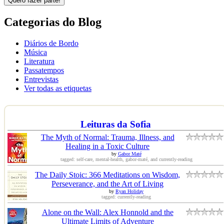
Quero fazer parte!
Categorias do Blog
Diários de Bordo
Música
Literatura
Passatempos
Entrevistas
Ver todas as etiquetas
Leituras da Sofia
The Myth of Normal: Trauma, Illness, and
Healing in a Toxic Culture
by
Gabor Maté
tagged: self-care, mental-health, gabor-maté, and currently-reading
The Daily Stoic: 366 Meditations on Wisdom,
Perseverance, and the Art of Living
by
Ryan Holiday
tagged: currently-reading
Alone on the Wall: Alex Honnold and the
Ultimate Limits of Adventure