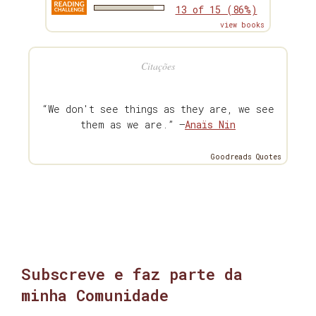
13 of 15 (86%)
view books
Citações
“We don't see things as they are, we see
them as we are.” —
Anaïs Nin
Goodreads Quotes
Subscreve e faz parte da
minha Comunidade