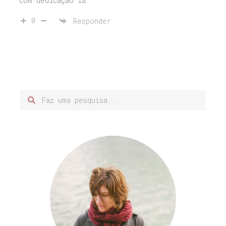
com dedicação lá.
0
Responder