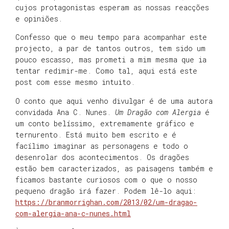
cujos protagonistas esperam as nossas reacções
e opiniões.
Confesso que o meu tempo para acompanhar este
projecto, a par de tantos outros, tem sido um
pouco escasso, mas prometi a mim mesma que ia
tentar redimir-me. Como tal, aqui está este
post com esse mesmo intuito.
O conto que aqui venho divulgar é de uma autora
convidada Ana C. Nunes.
Um Dragão com Alergia
é
um conto belíssimo, extremamente gráfico e
ternurento. Está muito bem escrito e é
facílimo imaginar as personagens e todo o
desenrolar dos acontecimentos. Os dragões
estão bem caracterizados, as paisagens também e
ficamos bastante curiosos com o que o nosso
pequeno dragão irá fazer. Podem lê-lo aqui:
https://branmorrighan.com/2013/02/um-dragao-
com-alergia-ana-c-nunes.html