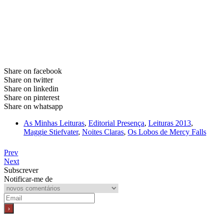
Share on facebook
Share on twitter
Share on linkedin
Share on pinterest
Share on whatsapp
As Minhas Leituras
,
Editorial Presença
,
Leituras 2013
,
Maggie Stiefvater
,
Noites Claras
,
Os Lobos de Mercy Falls
Prev
Next
Subscrever
Notificar-me de