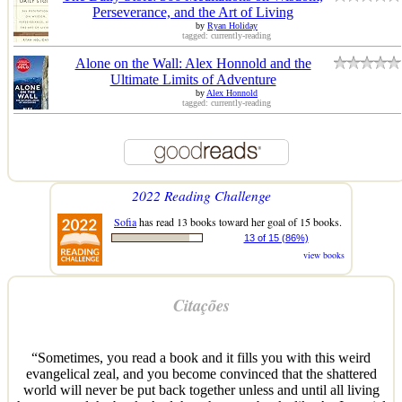
Perseverance, and the Art of Living
by
Ryan Holiday
tagged: currently-reading
Alone on the Wall: Alex Honnold and the
Ultimate Limits of Adventure
by
Alex Honnold
tagged: currently-reading
2022 Reading Challenge
Sofia
has read 13 books toward her goal of 15 books.
13 of 15 (86%)
view books
Citações
“Sometimes, you read a book and it fills you with this weird
evangelical zeal, and you become convinced that the shattered
world will never be put back together unless and until all living