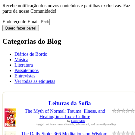
Recebe notificação dos novos conteúdos e partilhas exclusivas. Faz
parte da nossa Comunidade!
Endereço de Email
Quero fazer parte!
Categorias do Blog
Diários de Bordo
Música
Literatura
Passatempos
Entrevistas
Ver todas as etiquetas
Leituras da Sofia
The Myth of Normal: Trauma, Illness, and
Healing in a Toxic Culture
by
Gabor Maté
tagged: self-care, mental-health, gabor-maté, and currently-reading
The Daily Stoic: 366 Meditations on Wisdom,