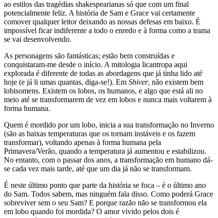
ao estilos das tragédias shakespearianas só que com um final
potencialmente feliz. A história de Sam e Grace vai certamente
comover qualquer leitor deixando as nossas defesas em baixo. É
impossível ficar indiferente a todo o enredo e à forma como a trama
se vai desenvolvendo.
As personagens são fantásticas; estão bem construídas e
conquistaram-me desde o início. A mitologia licantropa aqui
explorada é diferente de todas as abordagens que já tinha lido até
hoje (e já li umas quantas, diga-se!). Em
Shiver
, não existem bem
lobisomens. Existem os lobos, os humanos, e algo que está ali no
meio até se transformarem de vez em lobos e nunca mais voltarem à
forma humana.
Quem é mordido por um lobo, inicia a sua transformação no Inverno
(são as baixas temperaturas que os tornam instáveis e os fazem
transformar), voltando apenas à forma humana pela
Primavera/Verão, quando a temperatura já aumentou e estabilizou.
No entanto, com o passar dos anos, a transformação em humano dá-
se cada vez mais tarde, até que um dia já não se transformam.
É neste último ponto que parte da história se foca – é o último ano
do Sam. Todos sabem, mas ninguém fala disso. Como poderá Grace
sobreviver sem o seu Sam? E porque razão não se transformou ela
em lobo quando foi mordida? O amor vivido pelos dois é