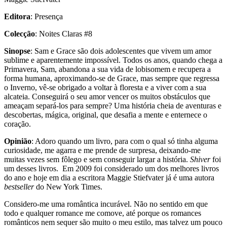
Editora
: Presença
Colecção
: Noites Claras #8
Sinopse
: Sam e Grace são dois adolescentes que vivem um amor
sublime e aparentemente impossível. Todos os anos, quando chega a
Primavera, Sam, abandona a sua vida de lobisomem e recupera a
forma humana, aproximando-se de Grace, mas sempre que regressa
o Inverno, vê-se obrigado a voltar à floresta e a viver com a sua
alcateia. Conseguirá o seu amor vencer os muitos obstáculos que
ameaçam separá-los para sempre? Uma história cheia de aventuras e
descobertas, mágica, original, que desafia a mente e enternece o
coração.
Opinião
: Adoro quando um livro, para com o qual só tinha alguma
curiosidade, me agarra e me prende de surpresa, deixando-me
muitas vezes sem fôlego e sem conseguir largar a história.
Shiver
foi
um desses livros. Em 2009 foi considerado um dos melhores livros
do ano e hoje em dia a escritora Maggie Stiefvater já é uma autora
bestseller
do New York Times.
Considero-me uma romântica incurável. Não no sentido em que
todo e qualquer romance me comove, até porque os romances
românticos nem sequer são muito o meu estilo, mas talvez um pouco