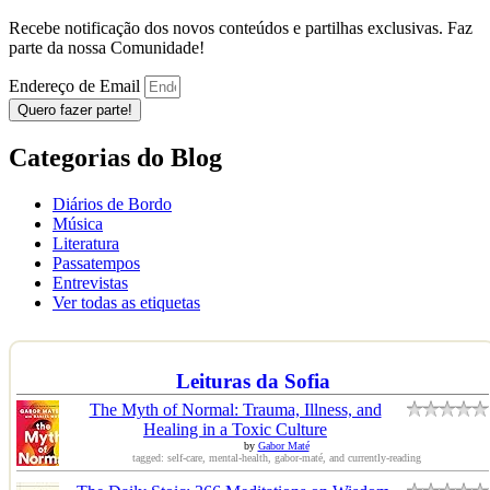
Recebe notificação dos novos conteúdos e partilhas exclusivas. Faz
parte da nossa Comunidade!
Endereço de Email
Quero fazer parte!
Categorias do Blog
Diários de Bordo
Música
Literatura
Passatempos
Entrevistas
Ver todas as etiquetas
Leituras da Sofia
The Myth of Normal: Trauma, Illness, and
Healing in a Toxic Culture
by
Gabor Maté
tagged: self-care, mental-health, gabor-maté, and currently-reading