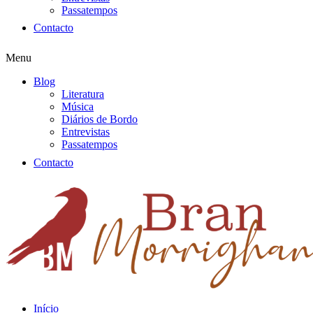
Passatempos
Contacto
Menu
Blog
Literatura
Música
Diários de Bordo
Entrevistas
Passatempos
Contacto
Início