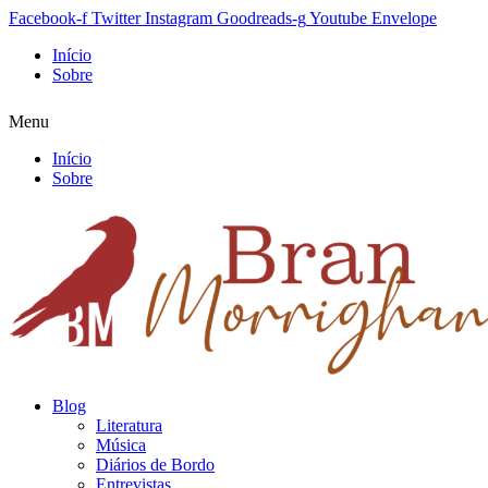
Facebook-f
Twitter
Instagram
Goodreads-g
Youtube
Envelope
Início
Sobre
Menu
Início
Sobre
Blog
Literatura
Música
Diários de Bordo
Entrevistas