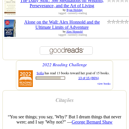
The Daily Stoic: 366 Meditations on Wisdom,
Perseverance, and the Art of Living
by
Ryan Holiday
tagged: currently-reading
Alone on the Wall: Alex Honnold and the
Ultimate Limits of Adventure
by
Alex Honnold
tagged: currently-reading
2022 Reading Challenge
Sofia
has read 13 books toward her goal of 15 books.
13 of 15 (86%)
view books
Citações
“You see things; you say, 'Why?' But I dream things that never
were; and I say 'Why not?” —
George Bernard Shaw