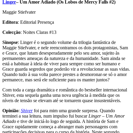
Linger
– Um Amor Adiado (Os Lobos de Mercy Falls #2)
Maggie Stiefvater
Editora
: Editorial Presença
Colecção
: Noites Claras #13
Sinopse
: Linger é o segundo volume da trilogia fantástica de
Maggie Stiefvater, e nele reencontramos os dois protagonistas, Sam
e Grace, que lutam desesperadamente pelo seu amor, sujeito às
permanentes ameaças da natureza e da humanidade. Sam ainda se
está a habituar à ideia de viver para sempre como ser humano e
Grace guarda segredos que poderão vir a revolucionar as suas vidas.
Quando tudo à sua volta parece prestes a desmoronar-se só o amor
permanece, mas será ele suficiente para os manter juntos?
Com toda a carga dramática e romântica do bestseller internacional
Shiver, esta sequela ganha uma nova urgência à medida que os
níveis de tensão se elevam até se tornarem quase insustentáveis.
Opinião
:
Shiver
foi para mim uma grande surpresa. Quando
terminei a sua leitura, num impulso fui buscar
Linger – Um Amor
Adiado
e tive de iniciá-lo logo de seguida. A história de Sam e
Grace rapidamente começa a abranger mais personagens com
participações decisivas para o curso da história. Neste segundo