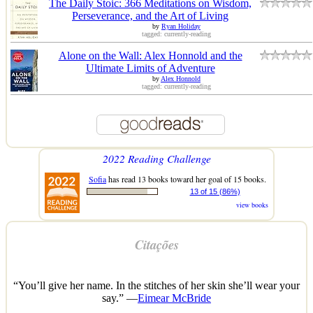
The Daily Stoic: 366 Meditations on Wisdom,
Perseverance, and the Art of Living
by
Ryan Holiday
tagged: currently-reading
Alone on the Wall: Alex Honnold and the
Ultimate Limits of Adventure
by
Alex Honnold
tagged: currently-reading
2022 Reading Challenge
Sofia
has read 13 books toward her goal of 15 books.
13 of 15 (86%)
view books
Citações
“You’ll give her name. In the stitches of her skin she’ll wear your
say.” —
Eimear McBride