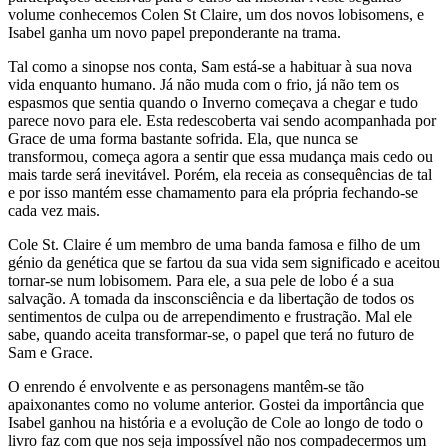
volume conhecemos Colen St Claire, um dos novos lobisomens, e
Isabel ganha um novo papel preponderante na trama.
Tal como a sinopse nos conta, Sam está-se a habituar à sua nova
vida enquanto humano. Já não muda com o frio, já não tem os
espasmos que sentia quando o Inverno começava a chegar e tudo
parece novo para ele. Esta redescoberta vai sendo acompanhada por
Grace de uma forma bastante sofrida. Ela, que nunca se
transformou, começa agora a sentir que essa mudança mais cedo ou
mais tarde será inevitável. Porém, ela receia as consequências de tal
e por isso mantém esse chamamento para ela própria fechando-se
cada vez mais.
Cole St. Claire é um membro de uma banda famosa e filho de um
génio da genética que se fartou da sua vida sem significado e aceitou
tornar-se num lobisomem. Para ele, a sua pele de lobo é a sua
salvação. A tomada da insconsciência e da libertação de todos os
sentimentos de culpa ou de arrependimento e frustração. Mal ele
sabe, quando aceita transformar-se, o papel que terá no futuro de
Sam e Grace.
O enrendo é envolvente e as personagens mantêm-se tão
apaixonantes como no volume anterior. Gostei da importância que
Isabel ganhou na história e a evolução de Cole ao longo de todo o
livro faz com que nos seja impossível não nos compadecermos um