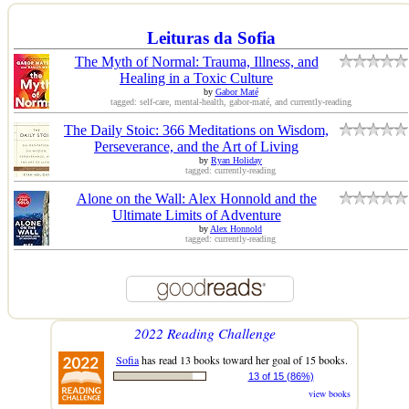
Leituras da Sofia
The Myth of Normal: Trauma, Illness, and
Healing in a Toxic Culture
by
Gabor Maté
tagged: self-care, mental-health, gabor-maté, and currently-reading
The Daily Stoic: 366 Meditations on Wisdom,
Perseverance, and the Art of Living
by
Ryan Holiday
tagged: currently-reading
Alone on the Wall: Alex Honnold and the
Ultimate Limits of Adventure
by
Alex Honnold
tagged: currently-reading
2022 Reading Challenge
Sofia
has read 13 books toward her goal of 15 books.
13 of 15 (86%)
view books