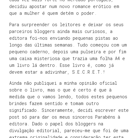
decidiu apostar num novo romance erótico em
que a mulher é quem detém o poder.
Para surpreender os leitores e deixar os seus
parceiros bloggers ainda mais curiosos, a
editora foi-nos enviando pequenas pistas ao
longo das últimas semanas. Tudo começou com um
pequeno caderno, depois uma pulseira e por fim
uma caixa misteriosa que trazia uma folha A4 e
um livro lá dentro. Esse livro é, como já
devem estar a adivinhar, S.E.C.R.E.T.!
Ainda não publiquei a minha opinião oficial
sobre o livro, mas o que é certo é que à
medida que o vamos lendo, todos estes pequenos
brindes fazem sentido e tomam outro
significado. Sinceramente, decidi escrever este
post só para dar os meus sinceros Parabéns à
editora. Dado o papel dos bloggers na
divulgação editorial, pareceu-me que foi de uma
extrema originalidade e consideração ter esta