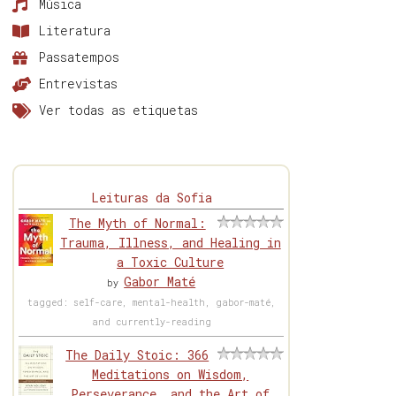
Música
Literatura
Passatempos
Entrevistas
Ver todas as etiquetas
Leituras da Sofia
The Myth of Normal:
Trauma, Illness, and Healing in
a Toxic Culture
Gabor Maté
by
tagged: self-care, mental-health, gabor-maté,
and currently-reading
The Daily Stoic: 366
Meditations on Wisdom,
Perseverance, and the Art of