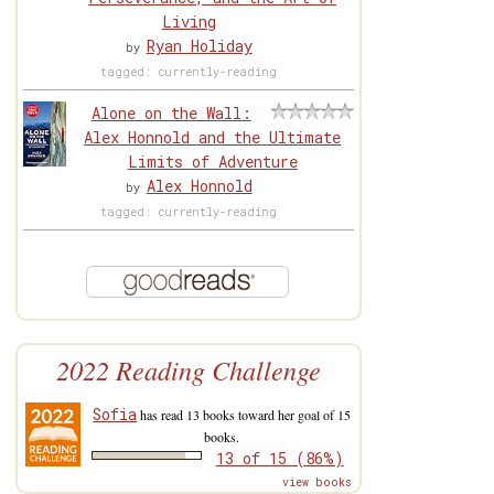
Living
Ryan Holiday
by
tagged: currently-reading
Alone on the Wall:
Alex Honnold and the Ultimate
Limits of Adventure
Alex Honnold
by
tagged: currently-reading
2022 Reading Challenge
Sofia
has read 13 books toward her goal of 15
books.
13 of 15 (86%)
view books