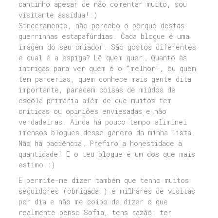
cantinho apesar de não comentar muito, sou
visitante assídua!:)
Sinceramente, não percebo o porquê destas
guerrinhas estapafúrdias. Cada blogue é uma
imagem do seu criador. São gostos diferentes
e qual é a espiga? Lê quem quer… Quanto às
intrigas para ver quem é o "melhor", ou quem
tem parcerias, quem conhece mais gente dita
importante, parecem coisas de miúdos de
escola primária além de que muitos tem
críticas ou opiniões enviesadas e não
verdadeiras. Ainda há pouco tempo eliminei
imensos blogues desse género da minha lista.
Não há paciência… Prefiro a honestidade à
quantidade! E o teu blogue é um dos que mais
estimo.:)
E permite-me dizer também que tenho muitos
seguidores (obrigada!) e milhares de visitas
por dia e não me coíbo de dizer o que
realmente penso.Sofia, tens razão: ter