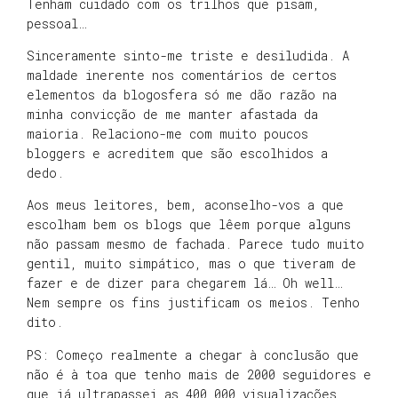
Tenham cuidado com os trilhos que pisam,
pessoal…
Sinceramente sinto-me triste e desiludida. A
maldade inerente nos comentários de certos
elementos da blogosfera só me dão razão na
minha convicção de me manter afastada da
maioria. Relaciono-me com muito poucos
bloggers e acreditem que são escolhidos a
dedo.
Aos meus leitores, bem, aconselho-vos a que
escolham bem os blogs que lêem porque alguns
não passam mesmo de fachada. Parece tudo muito
gentil, muito simpático, mas o que tiveram de
fazer e de dizer para chegarem lá… Oh well…
Nem sempre os fins justificam os meios. Tenho
dito.
PS: Começo realmente a chegar à conclusão que
não é à toa que tenho mais de 2000 seguidores e
que já ultrapassei as 400 000 visualizações