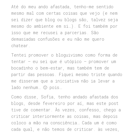
Até do meu ando afastada, tenho-me sentido
mesmo mal com certas coisas que vejo (e nem
sei dizer que blog ou blogs são, talvez seja
mesmo do ambiente em si…). E foi também por
isso que me recusei a parcerias. São
demasiadas confusões e eu não me quero
chatear.
Tentei promover o bloguivismo como forma de
tentar – eu sei que é utópico – promover um
bocadinho o bem-estar, mas também tem de
partir das pessoas. Fiquei mesmo triste quando
me disseram que a iniciativa não ia levar a
lado nenhum… 🙁 pois…
Como disse, Sofia, tenho andado afastada dos
blogs, desde fevereiro por aí, mas este post
tive de comentar. Às vezes, confesso, chego a
criticar interiormente as coisas, mas depois
coloco a mão na consciência… Cada um é como
cada qual, e não temos de criticar. às vezes,