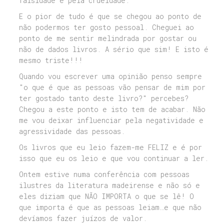
falsidade e pela crueldade.
E o pior de tudo é que se chegou ao ponto de
não podermos ter gosto pessoal. Cheguei ao
ponto de me sentir melindrada por gostar ou
não de dados livros. A sério que sim! E isto é
mesmo triste!!!
Quando vou escrever uma opinião penso sempre
"o que é que as pessoas vão pensar de mim por
ter gostado tanto deste livro?" percebes?
Chegou a este ponto e isto tem de acabar. Não
me vou deixar influenciar pela negatividade e
agressividade das pessoas.
Os livros que eu leio fazem-me FELIZ e é por
isso que eu os leio e que vou continuar a ler.
Ontem estive numa conferência com pessoas
ilustres da literatura madeirense e não só e
eles diziam que NÃO IMPORTA o que se lê! O
que importa é que as pessoas leiam…e que não
devíamos fazer juízos de valor.