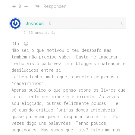
0
Responder
Unknown
13 anos atrás
Olá. 🙂
Não sei o que motivou o teu desabafo mas
também não preciso saber. Basta-me imaginar…
Tenho visto cada vez mais bloggers chateados e
desiludidos entre si.
Também tenho um blogue, daqueles pequenos e
"caseirinhos".
Apenas publico o que penso sobre os livros que
leio. Tento ser sincero e directo. Às vezes
sou elogiado, outras,felizmente poucas, – e
só quando critico "primas donas intocáveis" –
quase parecem querer disparar sobre mim. Por
vezes digo uns palavrões. Tenho poucos
seguidores. Mas sabes que mais? Estou-me nas